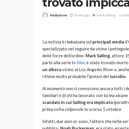
trovato impicc
Redazione
9 anni ago
Mark Salling
suicid
La notizia è rimbalzata sui
principali media
d’
specializzato nel seguire da vicino i pettegol
delle forze dell’ordine:
Mark Salling
, attore 3
VARIE
parte alla serie tv
Glee
, è stato trovato morto 
Robot tagliaerba: 
un albero
vicino al Los Angeles River e, anche 
scegliere per il tu
ritiene molto probabile l’ipotesi del
suicidio
.
god
1 anno ago
Al momento non si conoscono ancora tutti i det
familiari e di chi ha lavorato con lui ma alcun
scandalo in cui Salling era implicato
(peralt
prima volta colpevole lo scorso 5 ottobre.
Infatti, due anni or sono, l’attore che nella se
pubblico,
Noah Puckerman
, era stato arrest