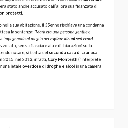
3 era stato anche accusato dall’allora sua fidanzata di
non protetti
.
 nella sua abitazione, il 35enne rischiava una condanna
attesa la sentenza:
“Mark era una persona gentile e
tava impegnando al meglio per
espiare alcuni seri errori
 avvocato, senza rilasciare altre dichiarazioni sulla
cendo notare, si tratta del
secondo caso di cronaca
l 2015: nel 2013, infatti,
Cory Monteith
(l’interprete
r una letale
overdose di droghe e alcol
in una camera