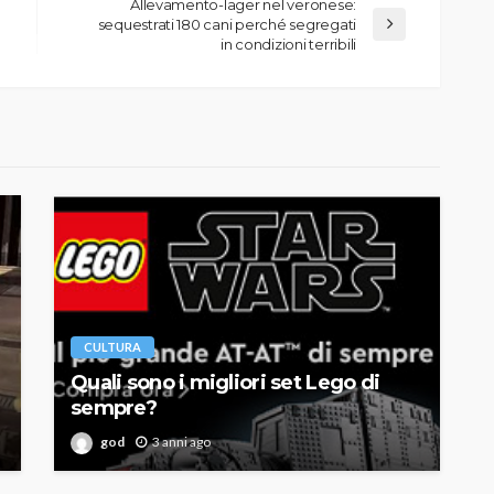
Allevamento-lager nel veronese:
sequestrati 180 cani perché segregati
in condizioni terribili
CULTURA
Quali sono i migliori set Lego di
sempre?
god
3 anni ago