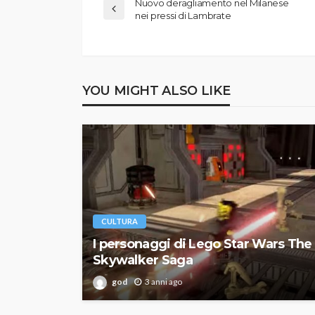
Nuovo deragliamento nel Milanese
nei pressi di Lambrate
YOU MIGHT ALSO LIKE
CULTURA
I personaggi di Lego Star Wars The
Skywalker Saga
god
3 anni ago