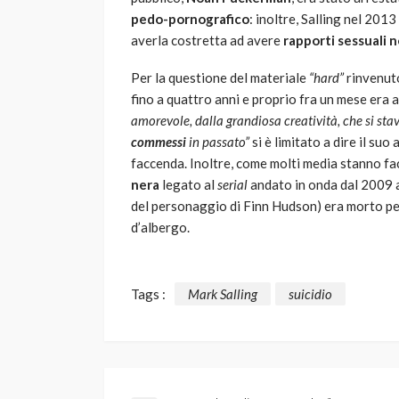
pedo-pornografico
: inoltre, Salling nel 201
averla costretta ad avere
rapporti sessuali 
Per la questione del materiale
“hard”
rinvenuto
fino a quattro anni e proprio fra un mese era 
amorevole, dalla grandiosa creatività, che si s
commessi
in passato”
si è limitato a dire il suo
faccenda. Inoltre, come molti media stanno fa
nera
legato al
serial
andato in onda dal 2009 a
del personaggio di Finn Hudson) era morto pe
d’albergo.
Tags :
Mark Salling
suicidio