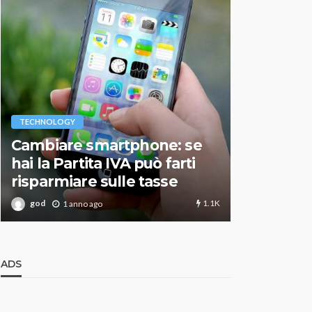
VARIE
TECHNOLOGY
Migliori r
Cambiare smartphone: se
guida agg
hai la Partita IVA può farti
scegliere
risparmiare sulle tasse
perfetto
1.1K
god
god
1 anno ago
1 an
ADS