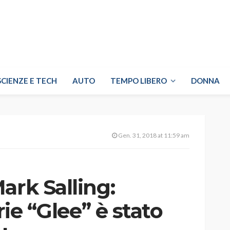
SCIENZE E TECH
AUTO
TEMPO LIBERO
DONNA
Gen. 31, 2018 at 11:59 am
ark Salling:
rie “Glee” è stato