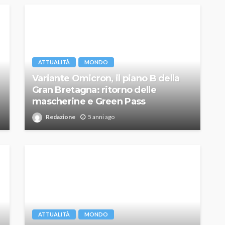
ATTUALITÀ
MONDO
Variante Omicron, il piano B della
Gran Bretagna: ritorno delle
mascherine e Green Pass
Redazione
5 anni ago
ATTUALITÀ
MONDO