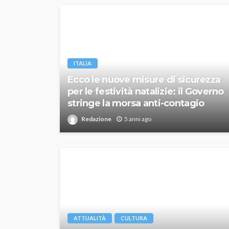
ITALIA
Ecco le nuove misure di sicurezza
per le festività natalizie: il Governo
stringe la morsa anti-contagio
Redazione
5 anni ago
ATTUALITÀ
CULTURA