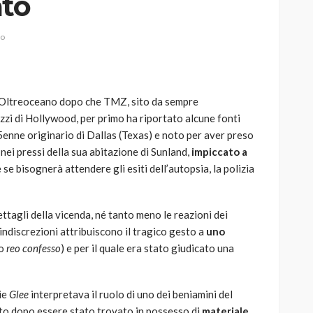
ato
io
AUTO
SPORT
Oltreoceano dopo che TMZ, sito da sempre
MG alle Final 8 di Coppa
ezzi di Hollywood, per primo ha riportato alcune fonti
Davis: tennis mondiale e
5enne originario di Dallas (Texas) e noto per aver preso
passione per
nei pressi della sua abitazione di Sunland,
impiccato a
quale
l’automobilismo
se bisognerà attendere gli esiti dell’autopsia, la polizia
o prato
abbracciano la stessa causa
784
581
god
9 mesi ago
tagli della vicenda, né tanto meno le reazioni dei
e indiscrezioni attribuiscono il tragico gesto a
uno
ro
reo confesso
) e per il quale era stato giudicato una
rie
Glee
interpretava il ruolo di uno dei beniamini del
ato dopo essere stato trovato in possesso di
materiale