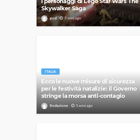
I personaggi di Lego Star Wars The
Skywalker Saga
god
3 anni ago
ITALIA
Ecco le nuove misure di sicurezza
per le festività natalizie: il Governo
stringe la morsa anti-contagio
Redazione
5 anni ago