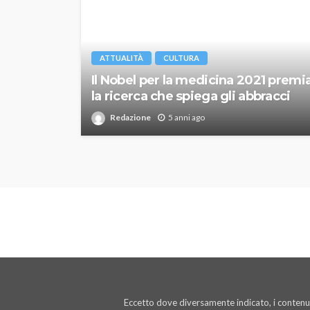
ATTUALITÀ
CULTURA
Il Nobel per la medicina 2021 premi
la ricerca che spiega gli abbracci
Redazione
5 anni ago
Eccetto dove diversamente indicato, i contenut