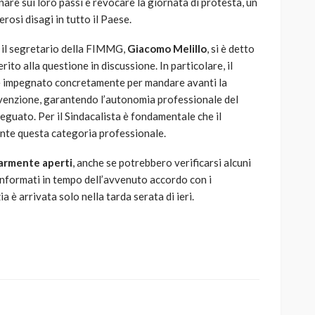
re sui loro passi e revocare la giornata di protesta, un
si disagi in tutto il Paese.
i, il segretario della FIMMG,
Giacomo Melillo
, si è detto
ito alla questione in discussione. In particolare, il
 è impegnato concretamente per mandare avanti la
onvenzione, garantendo l’autonomia professionale del
eguato. Per il Sindacalista è fondamentale che il
nte questa categoria professionale.
armente aperti
, anche se potrebbero verificarsi alcuni
i informati in tempo dell’avvenuto accordo con i
a è arrivata solo nella tarda serata di ieri.