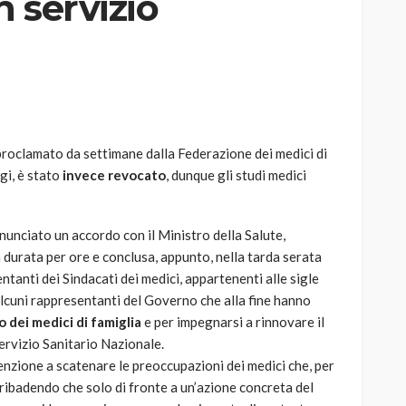
 servizio
AUTO
SPORT
MG alle Final 8 di Coppa
 proclamato da settimane dalla Federazione dei medici di
Davis: tennis mondiale e
gi, è stato
invece revocato
, dunque gli studi medici
passione per
quale
l’automobilismo
o prato
abbracciano la stessa causa
nnunciato un accordo con il Ministro della Salute,
 durata per ore e conclusa, appunto, nella tarda serata
791
587
god
9 mesi ago
entanti dei Sindacati dei medici, appartenenti alle sigle
 alcuni rappresentanti del Governo che alla fine hanno
o dei medici di famiglia
e per impegnarsi a rinnovare il
ervizio Sanitario Nazionale.
enzione a scatenare le preoccupazioni dei medici che, per
ribadendo che solo di fronte a un’azione concreta del