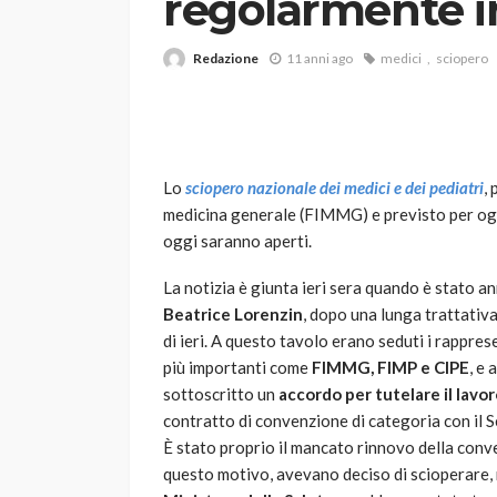
regolarmente in
Redazione
11 anni ago
medici
sciopero
Lo
sciopero nazionale dei medici e dei pediatri
,
medicina generale (FIMMG) e previsto per og
VARIE
oggi saranno aperti.
Robot tagliaerba: 
scegliere per il tu
La notizia è giunta ieri sera quando è stato a
Beatrice Lorenzin
, dopo una lunga trattativa
god
1 anno ago
di ieri. A questo tavolo erano seduti i rappres
più importanti come
FIMMG, FIMP e CIPE
, e
sottoscritto un
accordo per tutelare il lavor
contratto di convenzione di categoria con il S
È stato proprio il mancato rinnovo della conv
questo motivo, avevano deciso di scioperare, 