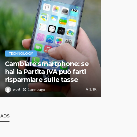
VARIE
TECHNOLOGY
Migliori r
Cambiare smartphone: se
guida agg
hai la Partita IVA può farti
scegliere
risparmiare sulle tasse
perfetto
1.1K
god
god
1 anno ago
1 an
ADS