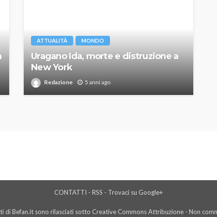
ATTUALITÀ
MONDO
a
Uragano Ida, morte e distruzione a
New York
Redazione
5 anni ago
CONTATTI
-
RSS
-
Trovaci su Google+
i di Befan.it sono rilasciati sotto Creative Commons Attribuzione - Non comme