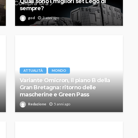
Quali sono i migliori set Lego di
sempre?
god
3 anni ago
ATTUALITÀ
MONDO
Variante Omicron, il piano B della
Gran Bretagna: ritorno delle
mascherine e Green Pass
Redazione
5 anni ago