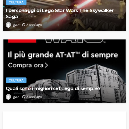
CULTURA
I personaggi di Lego Star Wars The Skywalker
Saga
3 anni ago
god
CULTURA
Quali sono i migliori set Lego di sempre?
3 anni ago
god