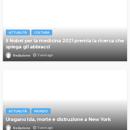
ATTUALITÀ
CULTURA
Il Nobel per la medicina 2021 premia la ricerca che
spiega gli abbracci
5 anni ago
Redazione
ATTUALITÀ
MONDO
Uragano Ida, morte e distruzione a New York
5 anni ago
Redazione