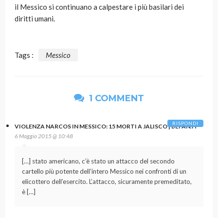
il Messico si continuano a calpestare i più basilari dei
diritti umani.
Tags :
Messico
1 COMMENT
RISPONDI
VIOLENZA NARCOS IN MESSICO: 15 MORTI A JALISCO | BEFAN.IT
6 Maggio 2015 @ 10:48
[…] stato americano, c’è stato un attacco del secondo
cartello più potente dell’intero Messico nei confronti di un
elicottero dell’esercito. L’attacco, sicuramente premeditato,
è […]