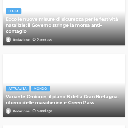
ITALIA
Ecco le nuove misure di sicurezza per le festività
natalizie: il Governo stringe la morsa anti-
contagio
5 anni ago
Redazione
ATTUALITÀ
MONDO
Variante Omicron, il piano B della Gran Bretagna:
ritorno delle mascherine e Green Pass
5 anni ago
Redazione