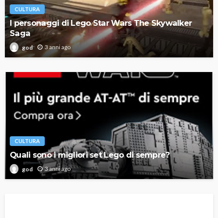
CULTURA
I personaggi di Lego Star Wars The Skywalker
Saga
3 anni ago
god
CULTURA
Quali sono i migliori set Lego di sempre?
3 anni ago
god