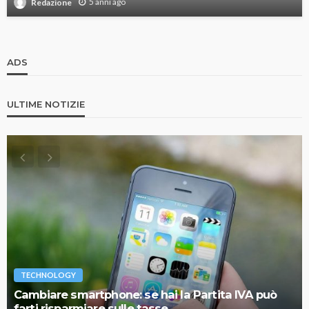
5 anni ago
Redazione
ADS
ULTIME NOTIZIE
TECHNOLOGY
Cambiare smartphone: se hai la Partita IVA può
farti risparmiare sulle tasse