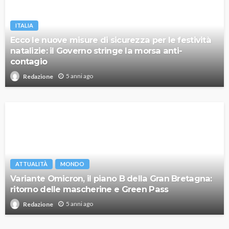
ITALIA
Ecco le nuove misure di sicurezza per le festività
natalizie: il Governo stringe la morsa anti-
contagio
5 anni ago
Redazione
ATTUALITÀ
MONDO
Variante Omicron, il piano B della Gran Bretagna:
ritorno delle mascherine e Green Pass
5 anni ago
Redazione