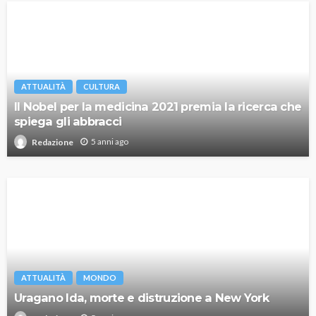
ATTUALITÀ
CULTURA
Il Nobel per la medicina 2021 premia la ricerca che
spiega gli abbracci
5 anni ago
Redazione
ATTUALITÀ
MONDO
Uragano Ida, morte e distruzione a New York