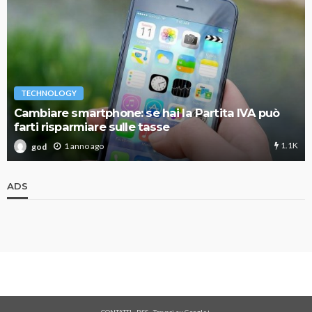
TECHNOLOGY
Cambiare smartphone: se hai la Partita IVA può
farti risparmiare sulle tasse
1.1K
1 anno ago
god
ADS
CONTATTI
-
RSS
-
Trovaci su Google+