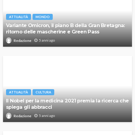
ATTUALITÀ
MONDO
Variante Omicron, il piano B della Gran Bretagna:
ritorno delle mascherine e Green Pass
5 anni ago
Redazione
ATTUALITÀ
CULTURA
Il Nobel per la medicina 2021 premia la ricerca che
spiega gli abbracci
5 anni ago
Redazione