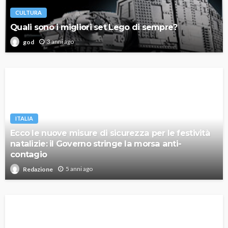
CULTURA
Quali sono i migliori set Lego di sempre?
3 anni ago
god
ITALIA
Ecco le nuove misure di sicurezza per le festività
natalizie: il Governo stringe la morsa anti-
contagio
5 anni ago
Redazione