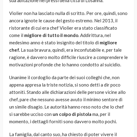
sua abitazione nei pressi della città di Losanna.
Violier non ha lasciato nulla di scritto. Per ore, quindi, sono
ancora ignote le cause del gesto estremo. Nel 2013, il
ristorante di cui era chef Violier era stato classificato
come il
migliore di tutto il mondo
. Addirittura, nel
medesimo anno è stato insignito del titolo di
migliore
chef.
La sua bravura, quindi, era inconfutabile e, per tale
ragione, è davvero molto difficile riuscire a comprendere le
motivazioni profonde che lo hanno condotto al suicidio.
Unanime il cordoglio da parte dei suoi colleghi che, non
appena appresa la triste notizia, si sono detti a dir poco
attoniti. Stando alle dichiarazioni delle persone vicine allo
chef, pare che nessuno avesse avuto il minimo sentore di
un simile disagio. Le autorità hanno reso noto che lo chef
si sarebbe ucciso con
un colpo di pistola
ma, per il
momento, i dettagli forniti sono davvero molto pochi.
La famiglia, dal canto suo, ha chiesto di poter vivere il