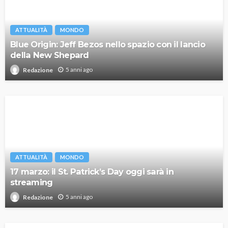
ATTUALITÀ
MONDO
Blue Origin: Jeff Bezos nello spazio con il lancio
della New Shepard
5 anni ago
Redazione
ATTUALITÀ
MONDO
17 marzo: il St. Patrick’s Day oggi sarà in
streaming
5 anni ago
Redazione