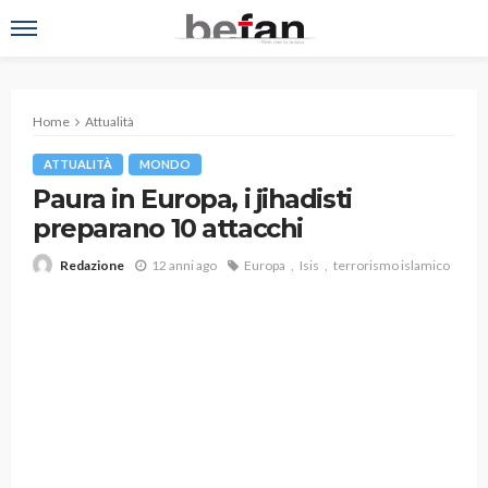
Home
Attualità
ATTUALITÀ
MONDO
Paura in Europa, i jihadisti
preparano 10 attacchi
12 anni ago
Europa
Isis
terrorismo islamico
Redazione