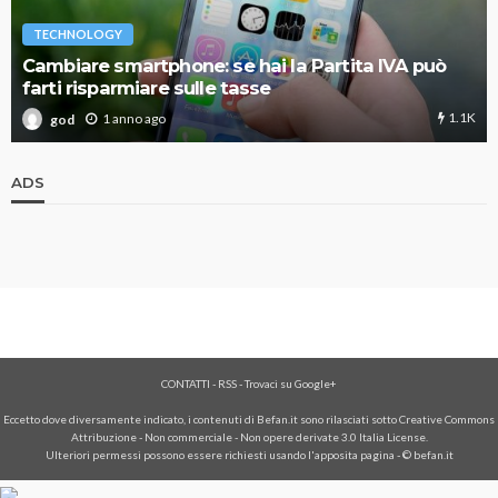
TECHNOLOGY
Cambiare smartphone: se hai la Partita IVA può
farti risparmiare sulle tasse
1.1K
1 anno ago
god
ADS
CONTATTI
-
RSS
-
Trovaci su Google+
Eccetto dove diversamente indicato, i contenuti di Befan.it sono rilasciati sotto Creative Commons
Attribuzione - Non commerciale - Non opere derivate 3.0 Italia License.
Ulteriori permessi possono essere richiesti usando l'
apposita pagina
- © befan.it