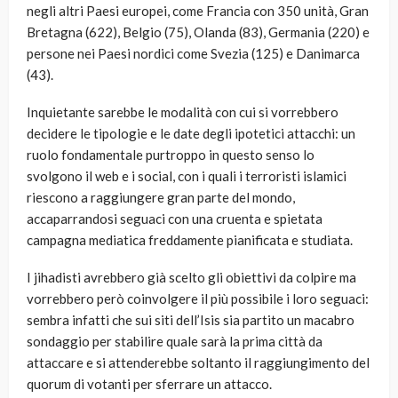
negli altri Paesi europei, come Francia con 350 unità, Gran
Bretagna (622), Belgio (75), Olanda (83), Germania (220) e
persone nei Paesi nordici come Svezia (125) e Danimarca
(43).
Inquietante sarebbe le modalità con cui si vorrebbero
decidere le tipologie e le date degli ipotetici attacchi: un
ruolo fondamentale purtroppo in questo senso lo
svolgono il web e i social, con i quali i terroristi islamici
riescono a raggiungere gran parte del mondo,
accaparrandosi seguaci con una cruenta e spietata
campagna mediatica freddamente pianificata e studiata.
I jihadisti avrebbero già scelto gli obiettivi da colpire ma
vorrebbero però coinvolgere il più possibile i loro seguaci:
sembra infatti che sui siti dell’Isis sia partito un macabro
sondaggio per stabilire quale sarà la prima città da
attaccare e si attenderebbe soltanto il raggiungimento del
quorum di votanti per sferrare un attacco.