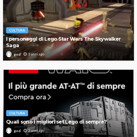
CULTURA
I personaggi di Lego Star Wars The Skywalker
Saga
3 anni ago
god
CULTURA
Quali sono i migliori set Lego di sempre?
3 anni ago
god