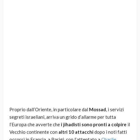
Proprio dall’Oriente, in particolare dal
Mossad
, i servizi
segreti israeliani, arriva un grido d’allarme per tutta
l’Europa che avverte che
i jihadisti sono pronti a colpire
il
Vecchio continente con
altri 10 attacchi
dopo i noti fatti
occorsi in Francia, a Parigi, con l’attentato a
Charlie