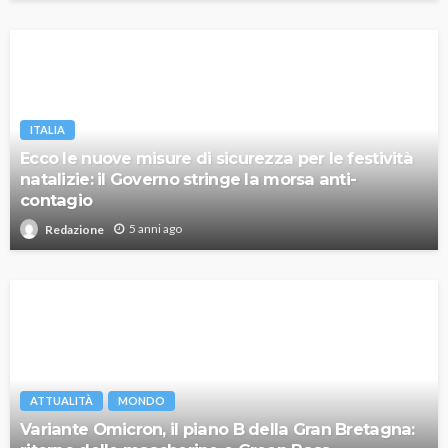
ITALIA
Ecco le nuove misure di sicurezza per le festività
natalizie: il Governo stringe la morsa anti-
contagio
5 anni ago
Redazione
ATTUALITÀ
MONDO
Variante Omicron, il piano B della Gran Bretagna: