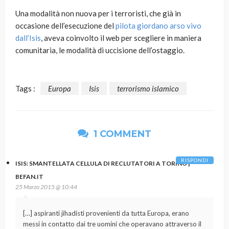
Una modalità non nuova per i terroristi, che già in
occasione dell’esecuzione del
pilota giordano arso vivo
dall’Isis
, aveva coinvolto il web per scegliere in maniera
comunitaria, le modalità di uccisione dell’ostaggio.
Tags :
Europa
Isis
terrorismo islamico
1 COMMENT
RISPONDI
ISIS: SMANTELLATA CELLULA DI RECLUTATORI A TORINO |
BEFAN.IT
25 Marzo 2015 @ 10:44
[…] aspiranti jihadisti provenienti da tutta Europa, erano
messi in contatto dai tre uomini che operavano attraverso il