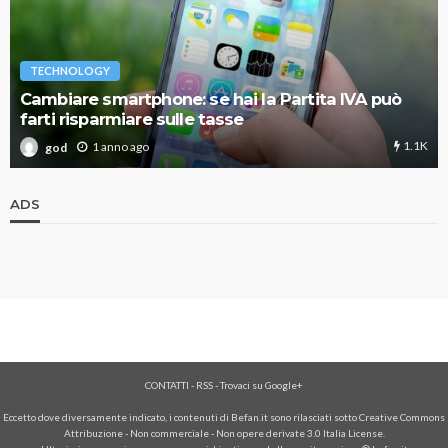
TECHNOLOGY
Cambiare smartphone: se hai la Partita IVA può
farti risparmiare sulle tasse
1.1K
1 anno ago
god
ADS
CONTATTI
-
RSS
-
Trovaci su Google+
Eccetto dove diversamente indicato, i contenuti di Befan.it sono rilasciati sotto Creative Commons
Attribuzione - Non commerciale - Non opere derivate 3.0 Italia License.