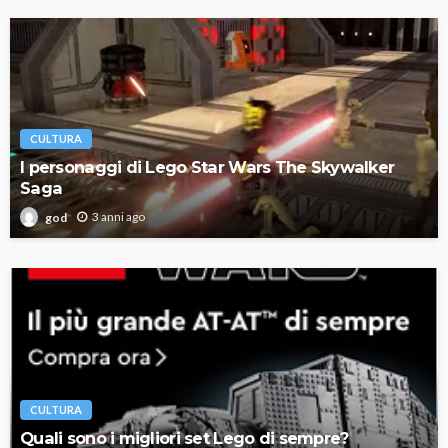
CULTURA
I personaggi di Lego Star Wars The Skywalker
Saga
3 anni ago
god
CULTURA
Quali sono i migliori set Lego di sempre?