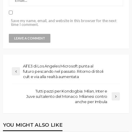
Save my name, email, and website in this browser for the next
time I comment.
All’E3 di Los Angeles Microsoft punta al
futuro pescando nel passato. Ritorno di titoli
cult e via alla realtà aumentata
Tutti pazzi per Kondogbia: Milan, Inter e
Juve sul talento del Monaco. Milanesi contro
anche per Imbula
YOU MIGHT ALSO LIKE