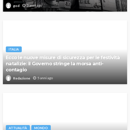
3 anni ago
god
ITALIA
Ecco le nuove misure di sicurezza per le festività
natalizie: il Governo stringe la morsa anti-
contagio
5 anni ago
Redazione
ATTUALITÀ
MONDO