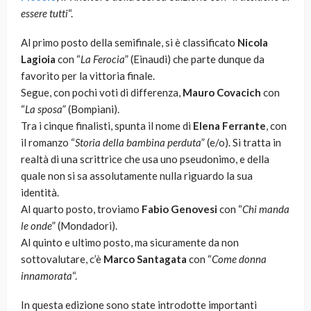
essere tutti
“.
Al primo posto della semifinale, si è classificato
Nicola
Lagioia
con “
La Ferocia
” (Einaudi) che parte dunque da
favorito per la vittoria finale.
Segue, con pochi voti di differenza,
Mauro Covacich
con
“
La sposa
” (Bompiani).
Tra i cinque finalisti, spunta il nome di
Elena Ferrante
, con
il romanzo “
Storia della bambina perduta
” (e/o). Si tratta in
realtà di una scrittrice che usa uno pseudonimo, e della
quale non si sa assolutamente nulla riguardo la sua
identità.
Al quarto posto, troviamo
Fabio Genovesi
con “
Chi manda
le onde
” (Mondadori).
Al quinto e ultimo posto, ma sicuramente da non
sottovalutare, c’è
Marco Santagata
con “
Come donna
innamorata
“.
In questa edizione sono state introdotte importanti