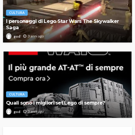
CULTURA
I personaggi di Lego Star Wars The Skywalker
Saga
3 anni ago
god
CULTURA
Quali sono i migliori set Lego di sempre?
3 anni ago
god