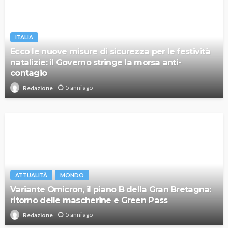
ITALIA
Ecco le nuove misure di sicurezza per le festività
natalizie: il Governo stringe la morsa anti-
contagio
5 anni ago
Redazione
ATTUALITÀ
MONDO
Variante Omicron, il piano B della Gran Bretagna:
ritorno delle mascherine e Green Pass
5 anni ago
Redazione