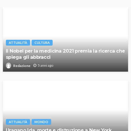
ATTUALITÀ
CULTURA
Il Nobel per la medicina 2021 premia la ricerca che
spiega gli abbracci
5 anni ago
Redazione
ATTUALITÀ
MONDO
Uragano Ida, morte e distruzione a New York