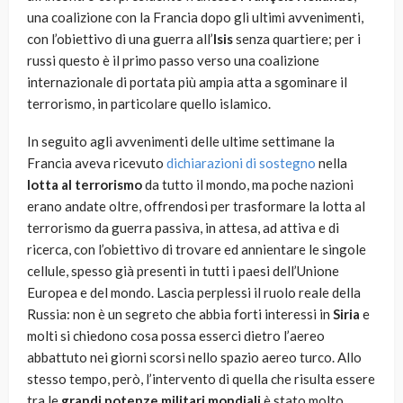
una coalizione con la Francia dopo gli ultimi avvenimenti,
con l’obiettivo di una guerra all’
Isis
senza quartiere; per i
russi questo è il primo passo verso una coalizione
internazionale di portata più ampia atta a sgominare il
terrorismo, in particolare quello islamico.
In seguito agli avvenimenti delle ultime settimane la
Francia aveva ricevuto
dichiarazioni di sostegno
nella
lotta al terrorismo
da tutto il mondo, ma poche nazioni
erano andate oltre, offrendosi per trasformare la lotta al
terrorismo da guerra passiva, in attesa, ad attiva e di
ricerca, con l’obiettivo di trovare ed annientare le singole
cellule, spesso già presenti in tutti i paesi dell’Unione
Europea e del mondo. Lascia perplessi il ruolo reale della
Russia: non è un segreto che abbia forti interessi in
Siria
e
molti si chiedono cosa possa esserci dietro l’aereo
abbattuto nei giorni scorsi nello spazio aereo turco. Allo
stesso tempo, però, l’intervento di quella che risulta essere
tra le
grandi potenze militari mondiali
è stato molto