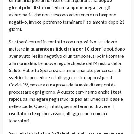
sintomatici potranno uscire dalla quarantena
dopo 3
giorni privi di sintomi
ed un
tampone negativo,
gli
asintomatici che non riescono ad ottenere un tampone
negativo, invece, potranno terminare l’isolamento dopo 21
giorni.
Se si sarà entrati in contatto con un positivo ci si dovrà
mettere in
quarantena fiduciaria per 10 giorni
e poi, dopo
aver avuto l’esito negativo di un tampone, si potrà tornare
alla normalità. Le nuove regole chieste dal Ministro della
Salute Roberto Speranza saranno emanate per cercare di
sveltire le procedure ed alleggerire le diagnosi per il
Covid-19, messe a dura prova dalla mole di tamponi da
processare ogni giorno. A questo serviranno anche i
test
rapidi
, da impiegare negli studi di pediatri, medici di base e
nelle scuole. Questi, infatti, permetteranno di avere il
risultato in tempi brevissimi, alleggerendo quindi i
laboratori.
Secondo la statistica,
3/4 degli attuali contagi avviene in