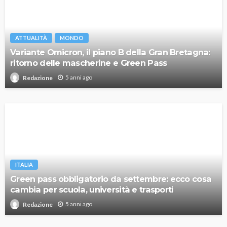
ATTUALITÀ
MONDO
Variante Omicron, il piano B della Gran Bretagna:
ritorno delle mascherine e Green Pass
5 anni ago
Redazione
ITALIA
Green pass obbligatorio da settembre: ecco cosa
cambia per scuola, università e trasporti
5 anni ago
Redazione