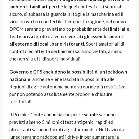
ambienti familiari
, perché in quei contesti ci si sente al
sicuro, si abbassa la guardia, si toglie la mascherina ed il
virus trova terreno fertile. Per questa ragione, nel nuovo
DPCM saranno previsti molto probabilmente dei
limiti alle
feste private
, oltre a venire
vietati gli assembramenti
all’esterno di locali, bar e ristoranti
. Sport amatoriali di
contatto ed attività dei bambini saranno vietati, a meno
che non si tratti di sport individuali.
Governo e CTS escludono la possibilità di un lockdown
nazionale
, anche se viene lasciata la possibilità alle
Regioni di agire autonomamente su norme più restrittive
pur non potendo assolutamente proporre chiusure
territoriali.
Il Premier Conte annuncia che per le
scuole
saranno
previsti almeno 5 milioni di test antigenici rapidi ed
altrettanti saranno forniti agli studi medici. Nel Lazio da
lunedì saranno raddoppiati i drive-in per aumentare la