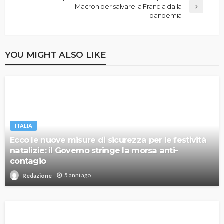
Macron per salvare la Francia dalla
pandemia
YOU MIGHT ALSO LIKE
ITALIA
Ecco le nuove misure di sicurezza per le festività
natalizie: il Governo stringe la morsa anti-
contagio
5 anni ago
Redazione