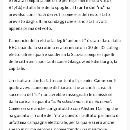
è recata compatta alle urne per esprimere il suo voto (
81,4%) ed alla fine dello spoglio, il
fronte del “no”
ha
prevalso con il 55% dei voti, come era del resto stato
previsto dagli ultimi sondaggi che erano stati svolti
appena prima del voto.
L’annuncio della vittoria degli “unionisti”, è stato dato dalla
BBC quando lo scrutinio era terminato in 30 dei 32 collegi
elettorali nei quali è suddivisa la Scozia, compresi quelli
delle città più importanti come Glasgow ed Edimburgo, la
capitale.
Un risultato che ha fatto contento il premier
Cameron
, il
quale aveva comunque dichiarato che anche in caso di
successo del “sì”, non avrebbe rassegnato le dimissioni
dalla carica, in quanto
“sulla scheda non c’è il mio nome”.
Cameron si è anche congratulato con Alistair Darling che
ha guidato il fronte del “no” a questo risultato, parlando di
un’ottima campagna elettorale, per la quale si era anche
speso in prima persona, promettendo una maggiore