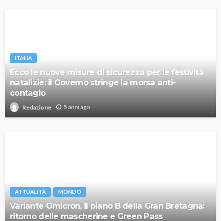
ITALIA
Ecco le nuove misure di sicurezza per le festività
natalizie: il Governo stringe la morsa anti-
contagio
5 anni ago
Redazione
ATTUALITÀ
MONDO
Variante Omicron, il piano B della Gran Bretagna:
ritorno delle mascherine e Green Pass