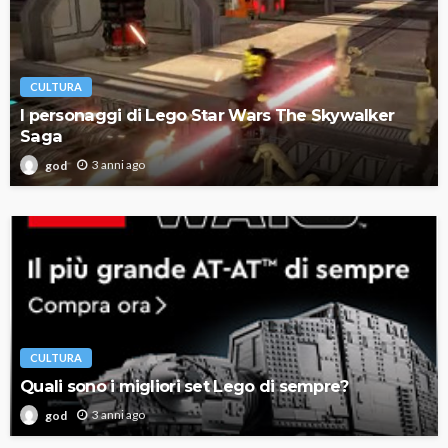
CULTURA
I personaggi di Lego Star Wars The Skywalker
Saga
3 anni ago
god
CULTURA
Quali sono i migliori set Lego di sempre?
3 anni ago
god