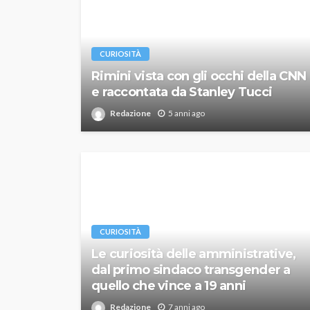
CURIOSITÀ
Rimini vista con gli occhi della CNN
e raccontata da Stanley Tucci
Redazione
5 anni ago
CURIOSITÀ
Le curiosità delle amministrative,
dal primo sindaco transgender a
quello che vince a 19 anni
Redazione
7 anni ago