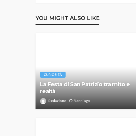
YOU MIGHT ALSO LIKE
CURIOSITÀ
La Festa di San Patrizio tra mito e
realtà
Redazione
5 anni ago