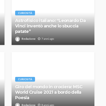
CURIOSITÀ
Astrofisico italiano: “Leonardo Da
Vinci inventò anche lo sbuccia
patate”
Redazione
7 anni ago
CURIOSITÀ
Giro del mondo in crociera: MSC
World Cruise 2021 a bordo della
Poesia
Redazione
8 anni ago