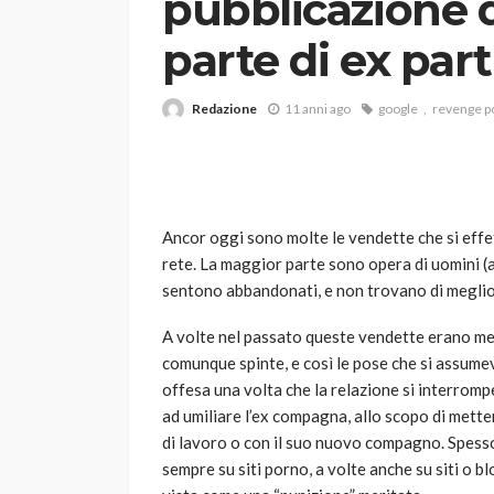
pubblicazione 
parte di ex par
Redazione
11 anni ago
google
revenge p
VARIE
Ancor oggi sono molte le vendette che si effet
Robot tagliaerba: 
rete. La maggior parte sono opera di uomini (
scegliere per il tu
sentono abbandonati, e non trovano di meglio 
god
1 anno ago
A volte nel passato queste vendette erano mes
comunque spinte, e così le pose che si assumev
offesa una volta che la relazione si interrom
ad umiliare l’ex compagna, allo scopo di metterl
di lavoro o con il suo nuovo compagno. Spesso 
sempre su siti porno, a volte anche su siti o bl