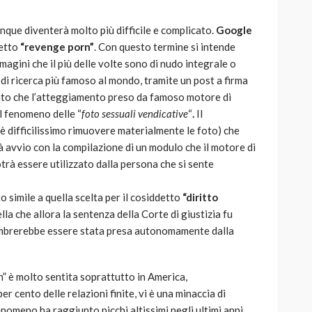
nque diventerà molto più difficile e complicato.
Google
detto
“revenge porn”
. Con questo termine si intende
mmagini che il più delle volte sono di nudo integrale o
 di ricerca più famoso al mondo, tramite un post a firma
ato che l’atteggiamento preso da famoso motore di
il fenomeno delle “
foto sessuali vendicative
“
.
Il
(è difficilissimo rimuovere materialmente le foto) che
à avvio con la compilazione di un modulo che il motore di
trà essere utilizzato dalla persona che si sente
 simile a quella scelta per il cosiddetto
“diritto
ella che allora la sentenza della Corte di giustizia fu
sembrerebbe essere stata presa autonomamente dalla
n” è molto sentita soprattutto in America,
r cento delle relazioni finite, vi è una minaccia di
nomeno ha raggiunto picchi altissimi negli ultimi anni,