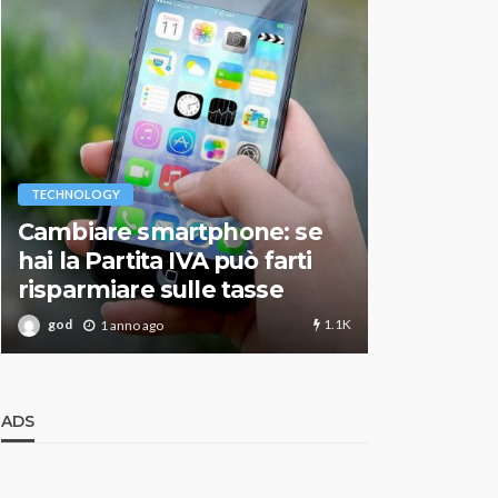
VARIE
TECHNOLOGY
Migliori r
Cambiare smartphone: se
guida agg
hai la Partita IVA può farti
scegliere
risparmiare sulle tasse
perfetto
1.1K
god
god
1 anno ago
1 an
ADS