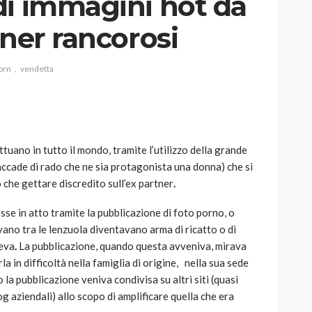
di immagini hot da
tner rancorosi
orn
vendetta
AUTO
SPORT
MG alle Final 8 di Coppa
Davis: tennis mondiale e
passione per
tuano in tutto il mondo, tramite l’utilizzo della grande
quale
l’automobilismo
accade di rado che ne sia protagonista una donna) che si
o prato
abbracciano la stessa causa
che gettare discredito sull’ex partner
.
784
581
god
9 mesi ago
se in atto tramite la pubblicazione di foto porno, o
ano tra le lenzuola diventavano arma di ricatto o di
peva
.
La pubblicazione, quando questa avveniva, mirava
a in difficoltà nella famiglia di origine, nella sua sede
la pubblicazione veniva condivisa su altri siti (quasi
og aziendali) allo scopo di amplificare quella che era