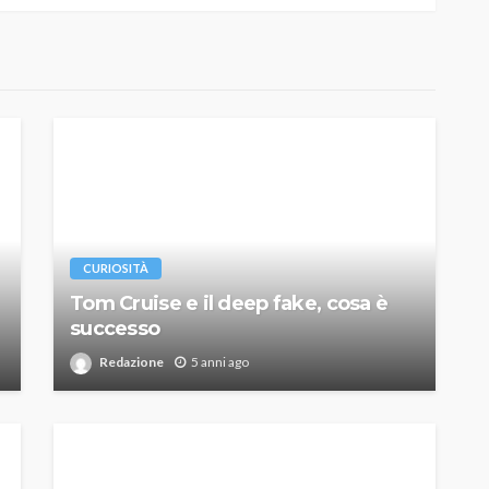
CURIOSITÀ
Tom Cruise e il deep fake, cosa è
successo
Redazione
5 anni ago