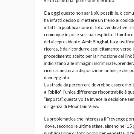
vista come una “punizione” meritata.
Da oggi questo non sarà più possibile, o comu
ha infatti deciso di mettere un freno al cosid
infatti la pubblicazione di foto vendicative, i
comunque in pose sessuali esplicite. Il motore
del vicepresidente,
Amit Singhal,
ha giustific
ricerca, è da ricondurre esplicitamente verso 
procedimento scelto per la rimozione dei link 
indicizzano alle immagini incriminate, prender
ricerca metterà a disposizione online, e che po
danneggiata.
La strada da percorrere dovrebbe essere molto
all’oblio”
, l’unica differenza riscontrabile è qu
“imposta”, questa volta invece la decisione 
dirigenza di Mountain View.
La problematica che interessa il “revenge por
dove, secondo le ultime stime, almeno nel 15 pe
pubblicazione di foto porno per vendetta. Il fe