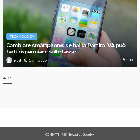
TECHNOLOGY
Cambiare smartphone: se hai la Partita IVA può
farti risparmiare sulle tasse
1.1K
1 anno ago
god
ADS
CONTATTI
-
RSS
-
Trovaci su Google+