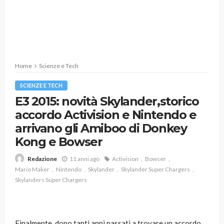
Home
Scienze e Tech
SCIENZE E TECH
E3 2015: novità Skylander,storico
accordo Activision e Nintendo e
arrivano gli Amiboo di Donkey
Kong e Bowser
11 anni ago
Activision
Bowser
Redazione
Mario Maker
Nintendo
Skylander
Skylander Super Chargers
Skylanders Super Chargers
Finalmente, dopo tanti anni passati a trovare un accordo,