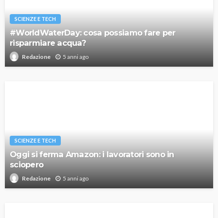
SCIENZE E TECH
#WorldWaterDay: cosa possiamo fare per
risparmiare acqua?
5 anni ago
Redazione
SCIENZE E TECH
Oggi si ferma Amazon: i lavoratori sono in
sciopero
5 anni ago
Redazione