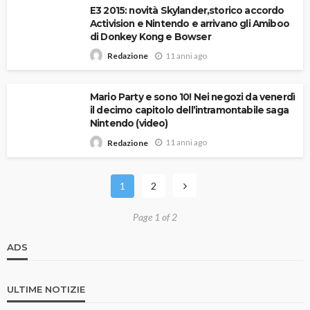
E3 2015: novità Skylander,storico accordo
Activision e Nintendo e arrivano gli Amiboo
di Donkey Kong e Bowser
11 anni ago
Redazione
Mario Party e sono 10! Nei negozi da venerdì
il decimo capitolo dell’intramontabile saga
Nintendo (video)
11 anni ago
Redazione
1
2
Page 1 of 2
ADS
ULTIME NOTIZIE