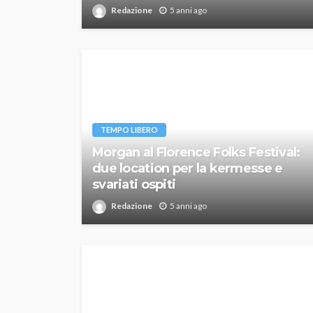
Redazione
5 anni ago
TEMPO LIBERO
Morgan al Florence Folks Festival:
due location per la kermesse e
svariati ospiti
Redazione
5 anni ago