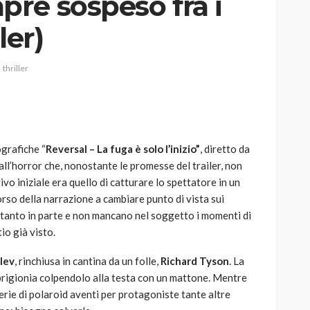
re sospeso fra i
ler)
thriller
AUTO
SPORT
MG alle Final 8 di Coppa
Davis: tennis mondiale e
passione per
ografiche “
Reversal – La fuga è solo l’inizio”
, diretto da
quale
l’automobilismo
 all’horror che, nonostante le promesse del trailer, non
o prato
abbracciano la stessa causa
ivo iniziale era quello di catturare lo spettatore in un
orso della narrazione a cambiare punto di vista sui
786
583
god
9 mesi ago
ltanto in parte e non mancano nel soggetto i momenti di
io già visto.
vlev
, rinchiusa in cantina da un folle,
Richard Tyson
. La
prigionia colpendolo alla testa con un mattone. Mentre
serie di polaroid aventi per protagoniste tante altre