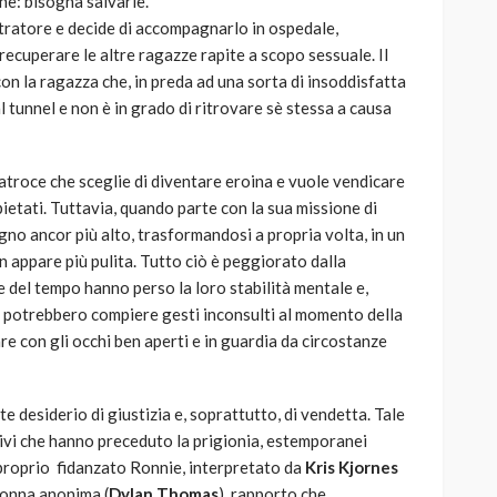
ne: bisogna salvarle.
stratore e decide di accompagnarlo in ospedale,
recuperare le altre ragazze rapite a scopo sessuale. Il
con la ragazza che, in preda ad una sorta di insoddisfatta
al tunnel e non è in grado di ritrovare sè stessa a causa
 atroce che sceglie di diventare eroina e vuole vendicare
pietati. Tuttavia, quando parte con la sua missione di
pegno ancor più alto, trasformandosi a propria volta, in un
 appare più pulita. Tutto ciò è peggiorato dalla
re del tempo hanno perso la loro stabilità mentale e,
, potrebbero compiere gesti inconsulti al momento della
re con gli occhi ben aperti e in guardia da circostanze
e desiderio di giustizia e, soprattutto, di vendetta. Tale
otivi che hanno preceduto la prigionia, estemporanei
 proprio fidanzato Ronnie, interpretato da
Kris Kjornes
donna anonima (
Dylan Thomas
), rapporto che,