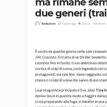
ma rimane semp
due generi (trai
Redazione
11 anni ago
horror
Reversal
VARIE
È uscito da qualche giorno nelle sale cinemat
Robot tagliaerba: 
J.M. Cravioto. Si tratta di un thriller tendente
scegliere per il tu
convince fino in fondo. Il suo ambizioso obiett
vortice di colpi di scena, costringendolo nel c
god
1 anno ago
protagonisti, ma tale fine viene raggiunto so
stanca o i colpi di scena che sanno di uno stant
La protagonista principale è Eve, alias
Tina I
donna riesce in qualche modo a fuggire dalla 
si sta preparando alla fuga, si imbatte in una 