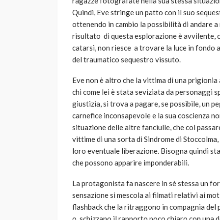
ragazze fotografate nella sua stessa situazio
Quindi, Eve stringe un patto con il suo seque
ottenendo in cambio la possibilità di andare a 
risultato di questa esplorazione è avvilente, 
catarsi, non riesce a trovare la luce in fondo 
del traumatico sequestro vissuto.
Eve non è altro che la vittima di una prigionia
chi come lei è stata seviziata da personaggi s
giustizia, si trova a pagare, se possibile, un 
carnefice inconsapevole e la sua coscienza non
situazione delle altre fanciulle, che col passa
vittime di una sorta di Sindrome di Stoccolma
loro eventuale liberazione. Bisogna quindi sta
che possono apparire imponderabili.
La protagonista fa nascere in sè stessa un fort
sensazione si mescola ai filmati relativi ai m
flashback che la ritraggono in compagnia del
o schizzano il rapporto poco chiaro con una 