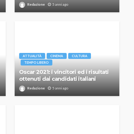
Redazione
5 anni ago
ATTUALITÀ
CINEMA
CULTURA
TEMPO LIBERO
Oscar 2021: i vincitori ed i risultati
ottenuti dai candidati italiani
Redazione
5 anni ago