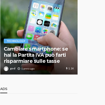
VARIE
TECHNOLOGY
Migliori r
Cambiare smartphone: se
guida agg
hai la Partita IVA può farti
scegliere
risparmiare sulle tasse
perfetto
1.1K
god
god
1 anno ago
1 an
ADS