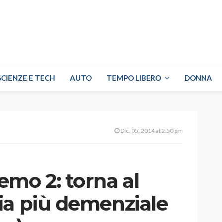
SCIENZE E TECH
AUTO
TEMPO LIBERO
DONNA
Dic. 05, 2014 at 2:50 pm
mo 2: torna al
ia più demenziale