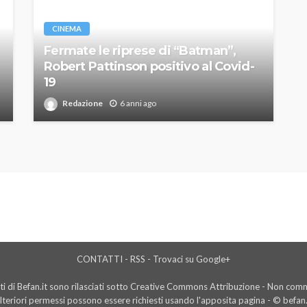
CINEMA
Fermate le riprese di “Batman”,
Robert Pattinson positivo al Covid-
19
Redazione
6 anni ago
CONTATTI
-
RSS
-
Trovaci su Google+
i di Befan.it sono rilasciati sotto Creative Commons Attribuzione - Non comme
lteriori permessi possono essere richiesti usando l'
apposita pagina
- © befan.