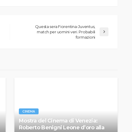
Questa sera Fiorentina-Juventus,
match per uomini veri. Probabili
formazioni
CINEMA
Mostra del Cinema di Venezia:
Roberto Benigni Leone d’oro alla