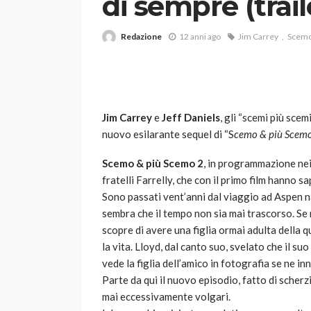
di sempre (trail
Redazione
12 anni ago
Jim Carrey
Scemo
Jim Carrey
e
Jeff Daniels
, gli “scemi più scem
nuovo esilarante sequel di “S
cemo & più Scem
VARIE
Robot tagliaerba: 
Scemo & più Scemo 2
, in programmazione nei 
scegliere per il tu
fratelli Farrelly, che con il primo film hanno sa
Sono passati vent’anni dal viaggio ad Aspen na
god
1 anno ago
sembra che il tempo non sia mai trascorso. Se 
scopre di avere una figlia ormai adulta della 
la vita. Lloyd, dal canto suo, svelato che il s
vede la figlia dell’amico in fotografia se ne in
Parte da qui il nuovo episodio, fatto di scherz
mai eccessivamente volgari.