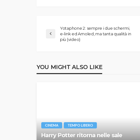
Yotaphone 2: sempre i due schermi,
e-link ed Amoled, ma tanta qualità in
più (video)
YOU MIGHT ALSO LIKE
CINEMA
TEMPO LIBERO
Harry Potter ritorna nelle sale