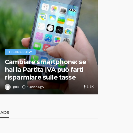
VARIE
TECHNOLOGY
Migliori r
Cambiare smartphone: se
guida agg
hai la Partita IVA può farti
scegliere
risparmiare sulle tasse
perfetto
1.1K
god
god
1 anno ago
1 an
ADS