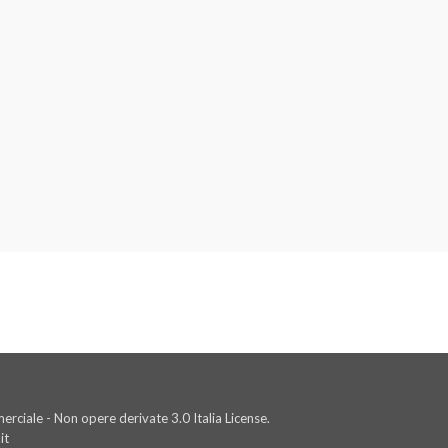
rciale - Non opere derivate 3.0 Italia License.
it