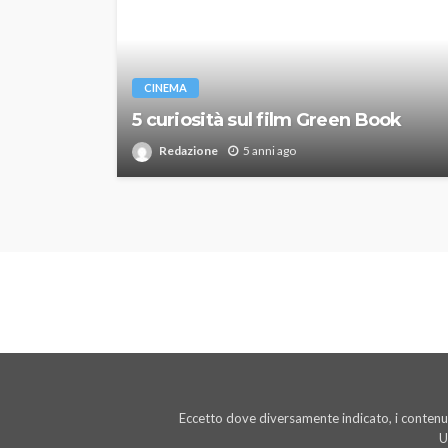
CINEMA
5 curiosità sul film Green Book
Redazione
5 anni ago
Eccetto dove diversamente indicato, i contenut
U