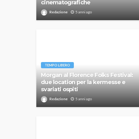
cinematografiche
Redazione
5 anni ago
TEMPO LIBERO
Morgan al Florence Folks Festival:
due location per la kermesse e
svariati ospiti
Redazione
5 anni ago