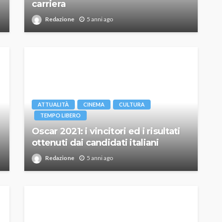
carriera
Redazione
5 anni ago
ATTUALITÀ
CINEMA
CULTURA
TEMPO LIBERO
Oscar 2021: i vincitori ed i risultati
ottenuti dai candidati italiani
Redazione
5 anni ago