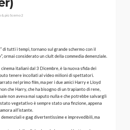
er)
 & più Scemo 2
AUTO
SPORT
MG alle Final 8 di Coppa
i” di tutti i tempi, tornano sul grande schermo con il
Davis: tennis mondiale e
o
“, ormai considerato un clult della commedia demenziale.
passione per
quale
l’automobilismo
cinema italiani dal 3 Dicembre, è la nuova sfida dei
o prato
abbracciano la stessa causa
puto tenere incollati al video milioni di spettatori.
rrato nel primo film, ma per i due amici Harry e Lloyd
786
583
god
9 mesi ago
non che Harry, che ha bisogno di un trapianto di rene,
quale non aveva mai saputo nulla e che potrebbe salvargli
uo stato vegetativo è sempre stato una finzione, appena
namora all’istante.
i demenziali e gag divertentissime e imprevedibili, ma