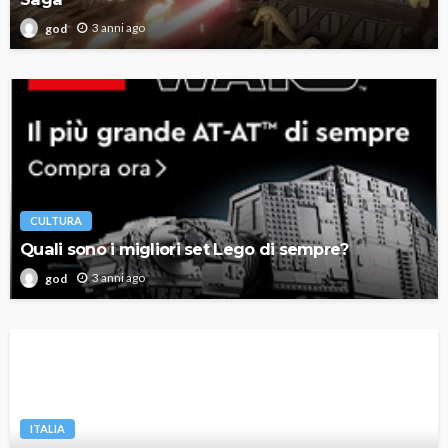
3 anni ago
god
CULTURA
Quali sono i migliori set Lego di sempre?
3 anni ago
god
ITALIA