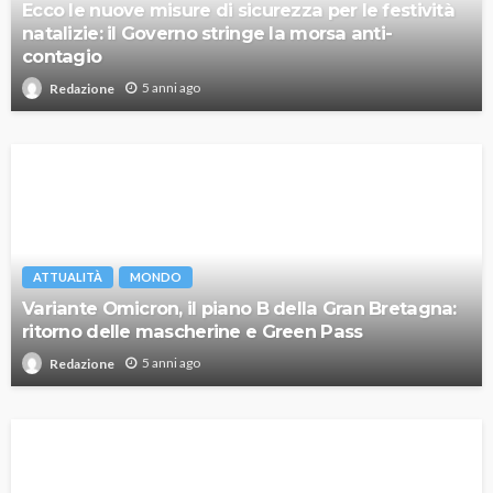
Ecco le nuove misure di sicurezza per le festività
natalizie: il Governo stringe la morsa anti-
contagio
5 anni ago
Redazione
ATTUALITÀ
MONDO
Variante Omicron, il piano B della Gran Bretagna:
ritorno delle mascherine e Green Pass
5 anni ago
Redazione