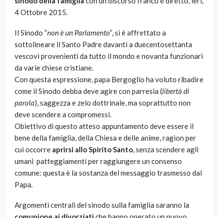
sinodo della famiglia
con un discorso franco e diretto, ieri,
4 Ottobre 2015.
Il Sinodo “
non è un Parlamento”
, si è affrettato a
sottolineare il Santo Padre davanti a duecentosettanta
vescovi provenienti da tutto il mondo e novanta funzionari
da varie chiese cristiane.
Con questa espressione, papa Bergoglio ha voluto ribadire
come il Sinodo debba deve agire con parresia (
libertà di
parola
), saggezza e zelo dottrinale, ma soprattutto non
deve scendere a compromessi.
Obiettivo di questo atteso appuntamento deve essere il
bene della famiglia, della Chiesa e delle anime, ragion per
cui occorre
aprirsi allo Spirito Santo
, senza scendere agli
umani patteggiamenti per raggiungere un consenso
comune: questa è la sostanza del messaggio trasmesso dal
Papa.
Argomenti centrali del sinodo sulla famiglia saranno la
comunione ai divorziati
che hanno operato un nuovo