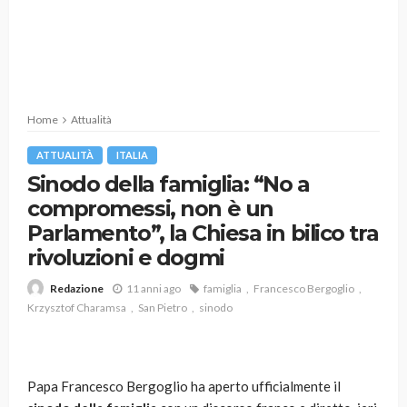
Home
Attualità
ATTUALITÀ
ITALIA
Sinodo della famiglia: “No a
compromessi, non è un
Parlamento”, la Chiesa in bilico tra
rivoluzioni e dogmi
11 anni ago
famiglia
Francesco Bergoglio
Redazione
Krzysztof Charamsa
San Pietro
sinodo
Papa Francesco Bergoglio ha aperto ufficialmente il