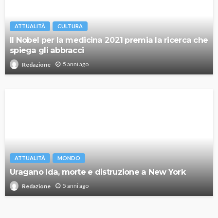
ATTUALITÀ
CULTURA
Il Nobel per la medicina 2021 premia la ricerca che
spiega gli abbracci
5 anni ago
Redazione
ATTUALITÀ
MONDO
Uragano Ida, morte e distruzione a New York
5 anni ago
Redazione