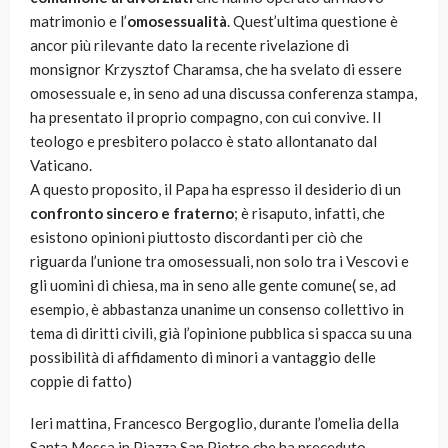
matrimonio e l’
omosessualità
. Quest’ultima questione è
ancor più rilevante dato la recente rivelazione di
monsignor Krzysztof Charamsa, che ha svelato di essere
omosessuale e, in seno ad una discussa conferenza stampa,
ha presentato il proprio compagno, con cui convive. Il
teologo e presbitero polacco è stato allontanato dal
Vaticano.
A questo proposito, il Papa ha espresso il desiderio di un
confronto sincero e fraterno
; è risaputo, infatti, che
esistono opinioni piuttosto discordanti per ciò che
riguarda l’unione tra omosessuali, non solo tra i Vescovi e
gli uomini di chiesa, ma in seno alle gente comune( se, ad
esempio, è abbastanza unanime un consenso collettivo in
tema di diritti civili, già l’opinione pubblica si spacca su una
possibilità di affidamento di minori a vantaggio delle
coppie di fatto)
Ieri mattina, Francesco Bergoglio, durante l’omelia della
Santa Messa in Piazza San Pietro che ha preceduto