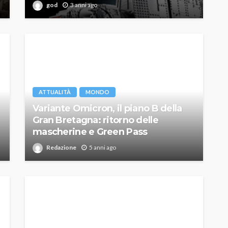
god
3 anni ago
ATTUALITÀ
MONDO
Variante Omicron, il piano B della
Gran Bretagna: ritorno delle
mascherine e Green Pass
Redazione
5 anni ago