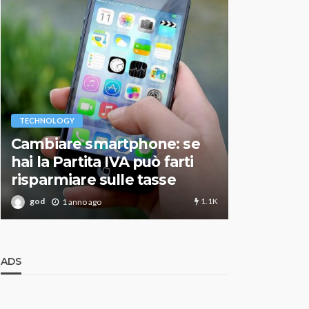
VARIE
TECHNOLOGY
Migliori r
Cambiare smartphone: se
guida agg
hai la Partita IVA può farti
scegliere
risparmiare sulle tasse
perfetto
1.1K
god
god
1 anno ago
1 an
ADS