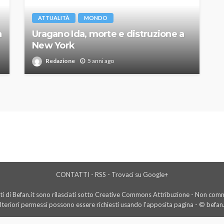
ATTUALITÀ
MONDO
a
Uragano Ida, morte e distruzione a
New York
Redazione
5 anni ago
CONTATTI
-
RSS
-
Trovaci su Google+
i di Befan.it sono rilasciati sotto Creative Commons Attribuzione - Non comme
lteriori permessi possono essere richiesti usando l'
apposita pagina
- © befan.