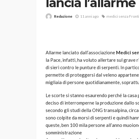
lancia l’allarme
Redazione
11 anni ago
medici senza Front
Allarme lanciato dall’associazione
Medici sen
la Pace, infatti, ha voluto allertare sul grave
VARIE
di sieri contro le punture di serpenti. In particol
Robot tagliaerba: 
permette di proteggersi dal veleno appartenente 
scegliere per il tu
migliaia di persone quotidianamente, soprattut
god
1 anno ago
Le scorte si stanno esaurendo perché la casa p
deciso di interromperne la produzione dallo sc
secondo gli studi della ONG transalpina, circa
sono colpite da morsi di serpenti e quindi han
queste, ben 100 mila persone all’anno muoion
somministrazione