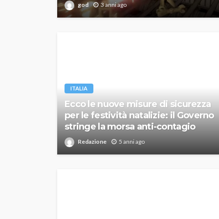
god
3 anni ago
ITALIA
Ecco le nuove misure di sicurezza
per le festività natalizie: il Governo
stringe la morsa anti-contagio
Redazione
5 anni ago