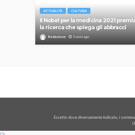
ATTUALITÀ
CULTURA
Il Nobel per la medicina 2021 premi
la ricerca che spiega gli abbracci
Redazione
5 anni ago
Eccetto dove diversamente indicato, i contenut
U