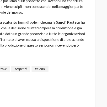
he parliamo di un prodotto che, avendo una copertura
si viene colpiti, non conoscendo, nella maggior parte
evole del morso.
 scaturito fiumi di polemiche, ma la S
anofi Pasteur
ha
 che la decisione di interrompere la produzione è già
tato dato un grande preavviso a tutte le organizzazioni
ffermato di aver messo a disposizione di altre aziende
ella produzione di questo serio, non ricevendo però
steur
serpenti
veleno