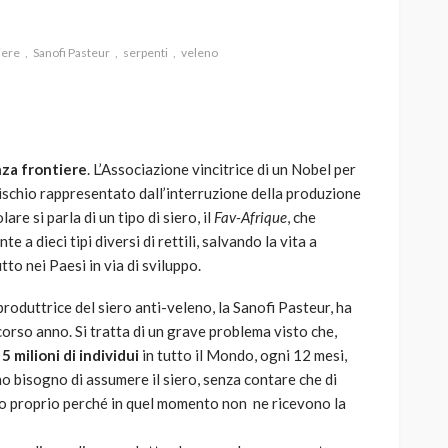
iere
Sanofi Pasteur
serpenti
veleno
AUTO
SPORT
MG alle Final 8 di Coppa
za frontiere
. L’Associazione vincitrice di un Nobel per
Davis: tennis mondiale e
 rischio rappresentato dall’interruzione della produzione
passione per
are si parla di un tipo di siero, il
Fav-Afrique
, che
quale
l’automobilismo
a dieci tipi diversi di rettili, salvando la vita a
o prato
abbracciano la stessa causa
to nei Paesi in via di sviluppo.
784
580
god
9 mesi ago
roduttrice del siero anti-veleno, la Sanofi Pasteur, ha
orso anno. Si tratta di un grave problema visto che,
5 milioni di individui
in tutto il Mondo, ogni 12 mesi,
no bisogno di assumere il siero, senza contare che di
o proprio perché in quel momento non ne ricevono la