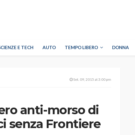
SCIENZE E TECH
AUTO
TEMPO LIBERO
DONNA
Set. 09, 2015 at 3:00 pm
iero anti-morso di
i senza Frontiere