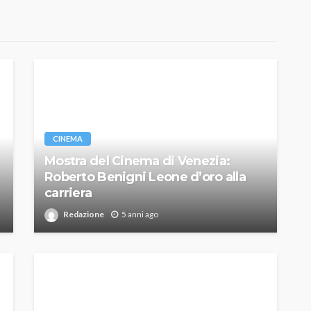
CINEMA
Mostra del Cinema di Venezia:
Roberto Benigni Leone d’oro alla
carriera
Redazione
5 anni ago