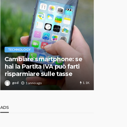
VARIE
TECHNOLOGY
Migliori r
Cambiare smartphone: se
guida agg
hai la Partita IVA può farti
scegliere
risparmiare sulle tasse
perfetto
1.1K
god
god
1 anno ago
1 an
ADS