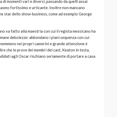
ca di momenti vari e diversi, passando da quelli assai
arcasmo fortissimo e urticante. Inoltre non mancano
ne star dello show-business, come ad esempio George
nno va fatto alla maestria con cui il regista messicano ha
mane debolezze: abbondano i piani sequenza con cui
ri nemmeno nei propri camerini e grande attenzione è
dire che le prove dei membri del cast, Keaton in testa,
andidati agli Oscar rischiano seriamente di portare a casa