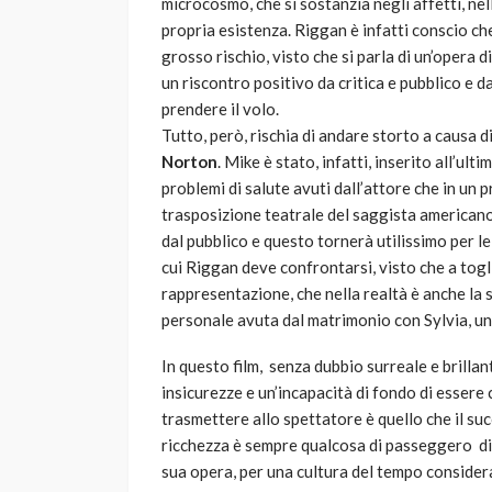
microcosmo, che si sostanzia negli affetti, nell
propria esistenza. Riggan è infatti conscio ch
grosso rischio, visto che si parla di un’opera
un riscontro positivo da critica e pubblico e 
prendere il volo.
Tutto, però, rischia di andare storto a causa d
Norton
. Mike è stato, infatti, inserito all’ult
problemi di salute avuti dall’attore che in u
trasposizione teatrale del saggista americano
dal pubblico e questo tornerà utilissimo per l
cui Riggan deve confrontarsi, visto che a togl
rappresentazione, che nella realtà è anche la su
personale avuta dal matrimonio con Sylvia, un
In questo film, senza dubbio surreale e brilla
insicurezze e un’incapacità di fondo di essere
trasmettere allo spettatore è quello che il suc
ricchezza è sempre qualcosa di passeggero di 
sua opera, per una cultura del tempo conside