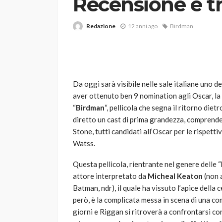
Recensione e tr
Redazione
12 anni ago
Birdman
Da oggi sarà visibile nelle sale italiane uno de
aver ottenuto ben 9 nomination agli Oscar, la
VARIE
“
Birdman
“, pellicola che segna il ritorno diet
Robot tagliaerba: 
diretto un cast di prima grandezza, comprend
scegliere per il tu
Stone, tutti candidati all’Oscar per le rispett
Watss.
god
1 anno ago
Questa pellicola, rientrante nel genere delle 
attore interpretato da
Micheal Keaton
(non 
Batman, ndr), il quale ha vissuto l’apice della 
però, è la complicata messa in scena di una 
giorni e Riggan si ritroverà a confrontarsi con