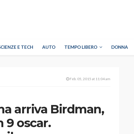
SCIENZE E TECH
AUTO
TEMPO LIBERO
DONNA
Feb. 05, 2015 at 11:04 am
ma arriva Birdman,
 9 oscar.