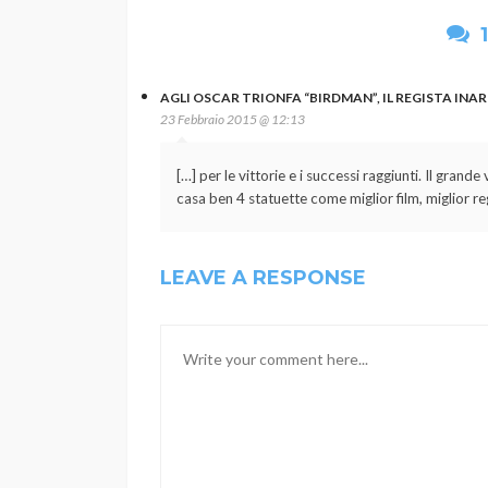
AGLI OSCAR TRIONFA “BIRDMAN”, IL REGISTA INAR
23 Febbraio 2015 @ 12:13
[…] per le vittorie e i successi raggiunti. Il gran
casa ben 4 statuette come miglior film, miglior reg
LEAVE A RESPONSE