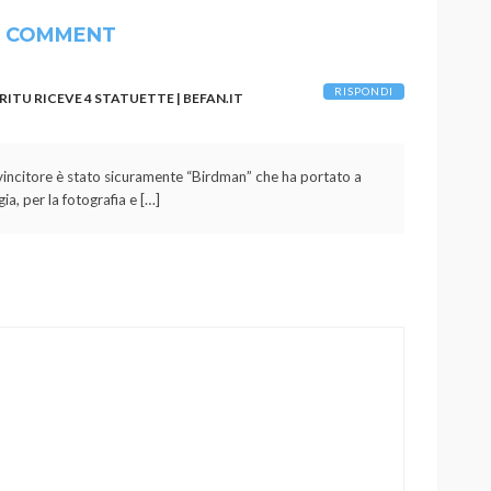
1 COMMENT
RISPONDI
RITU RICEVE 4 STATUETTE | BEFAN.IT
de vincitore è stato sicuramente “Birdman” che ha portato a
ia, per la fotografia e […]