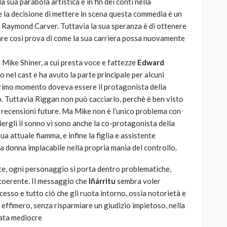
a sua parabola artistica e in fin dei conti nella
e la decisione di mettere in scena questa commedia è un
 di Raymond Carver. Tuttavia la sua speranza è di ottenere
dare così prova di come la sua carriera possa nuovamente
i Mike Shiner, a cui presta voce e fattezze
Edward
imo nel cast e ha avuto la parte principale per alcuni
n primo momento doveva essere il protagonista della
. Tuttavia Riggan non può cacciarlo, perchè è ben visto
e recensioni future. Ma Mike non è l’unico problema con
iergli il sonno vi sono anche la co-protagonista della
a attuale fiamma, e infine la figlia e assistente
a donna implacabile nella propria mania del controllo.
nte, ogni personaggio si porta dentro problematiche,
 coerente. Il messaggio che
Iñárritu
sembra voler
cesso e tutto ciò che gli ruota intorno, ossia notorietà e
effimero, senza risparmiare un giudizio impietoso, nella
rata mediocre