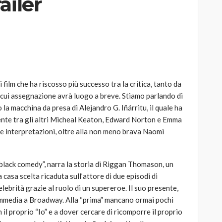
ailer
AUTO
SPORT
MG alle Final 8 di Coppa
i film che ha riscosso più successo tra la critica, tanto da
Davis: tennis mondiale e
 cui assegnazione avrà luogo a breve. Stiamo parlando di
passione per
ro la macchina da presa di Alejandro G. Iñárritu, il quale ha
quale
l’automobilismo
ente tra gli altri Micheal Keaton, Edward Norton e Emma
o prato
abbracciano la stessa causa
ive interpretazioni, oltre alla non meno brava Naomi
784
581
god
9 mesi ago
“black comedy”, narra la storia di Riggan Thomason, un
a casa scelta ricaduta sull’attore di due episodi di
celebrità grazie al ruolo di un supereroe. Il suo presente,
commedia a Broadway. Alla “prima” mancano ormai pochi
 il proprio “Io” e a dover cercare di ricomporre il proprio