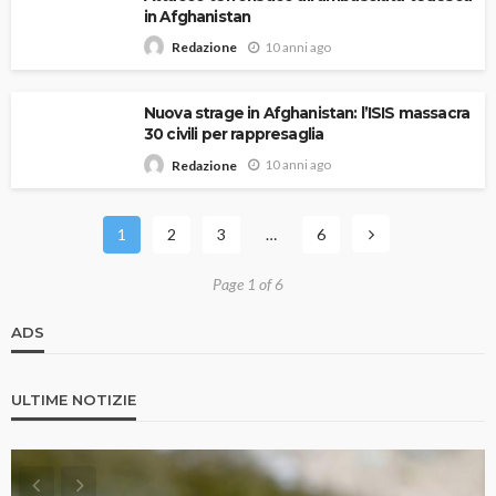
in Afghanistan
10 anni ago
Redazione
Nuova strage in Afghanistan: l’ISIS massacra
30 civili per rappresaglia
10 anni ago
Redazione
1
2
3
…
6
Page 1 of 6
ADS
ULTIME NOTIZIE