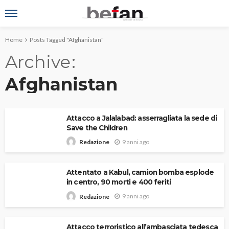
Home
Posts Tagged "Afghanistan"
Archive
Afghanistan
Attacco a Jalalabad: asserragliata la sede di
Save the Children
9 anni ago
Redazione
Attentato a Kabul, camion bomba esplode
in centro, 90 morti e 400 feriti
9 anni ago
Redazione
Attacco terroristico all’ambasciata tedesca