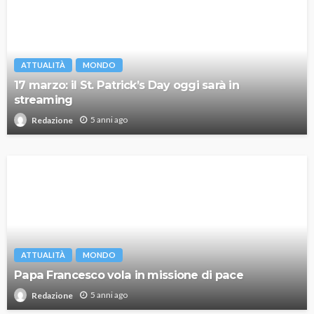
ATTUALITÀ
MONDO
17 marzo: il St. Patrick’s Day oggi sarà in
streaming
5 anni ago
Redazione
ATTUALITÀ
MONDO
Papa Francesco vola in missione di pace
5 anni ago
Redazione