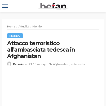
Home
Attualità
Mondo
MONDO
Attacco terroristico
all’ambasciata tedesca in
Afghanistan
10 anni ago
Afghanistan
autobomba
Redazione