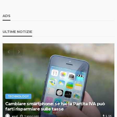
ADS
ULTIME NOTIZIE
TECHNOLOGY
Cambiare smartphone: se hai la Partita IVA può
farti risparmiare sulle tasse
1.1K
1 anno ago
god