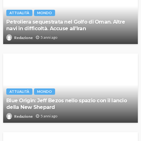
ATTUALITÀ
MONDO
Petroliera sequestrata nel Golfo di Oman. Altre
navi in difficoltà. Accuse all’Iran
5 anni ago
Redazione
ATTUALITÀ
MONDO
Blue Origin: Jeff Bezos nello spazio con il lancio
della New Shepard
5 anni ago
Redazione