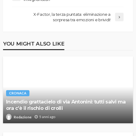
X-Factor, la terza puntata: eliminazione a
sorpresa tra emozioni e brividi!
YOU MIGHT ALSO LIKE
CRONACA
Incendio grattacielo di via Antonini: tutti salvi ma
ora c’è il rischio di crolli
5 anni ago
Redazione