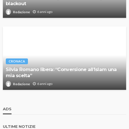
blackout
6 anni ago
Redazione
CRONACA
Silvia Romano libera: “Conversione all’Islam una
mia scelta”
6 anni ago
Redazione
ADS
ULTIME NOTIZIE