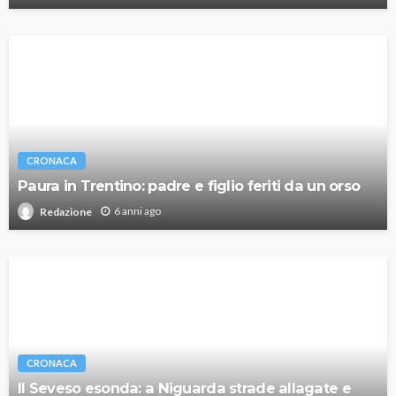
CRONACA
Paura in Trentino: padre e figlio feriti da un orso
6 anni ago
Redazione
CRONACA
Il Seveso esonda: a Niguarda strade allagate e