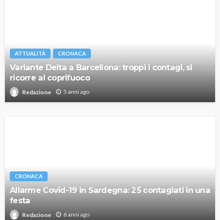
ATTUALITÀ
CRONACA
Variante Delta a Barcellona: troppi i contagi, si
ricorre al coprifuoco
5 anni ago
Redazione
CRONACA
Allarme Covid-19 in Sardegna: 25 contagiati in una
festa
6 anni ago
Redazione