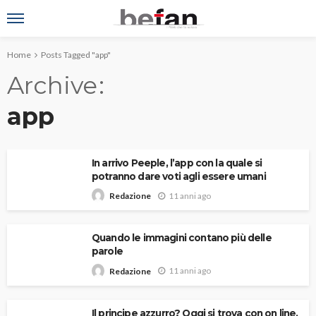
Home
Posts Tagged "app"
Archive
app
In arrivo Peeple, l’app con la quale si
potranno dare voti agli essere umani
11 anni ago
Redazione
Quando le immagini contano più delle
parole
11 anni ago
Redazione
Il principe azzurro? Oggi si trova con on line,