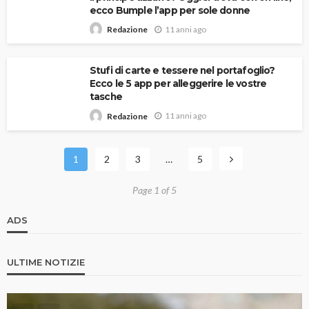
ecco Bumple l’app per sole donne
11 anni ago
Redazione
Stufi di carte e tessere nel portafoglio?
Ecco le 5 app per alleggerire le vostre
tasche
11 anni ago
Redazione
1
2
3
…
5
Page 1 of 5
ADS
ULTIME NOTIZIE