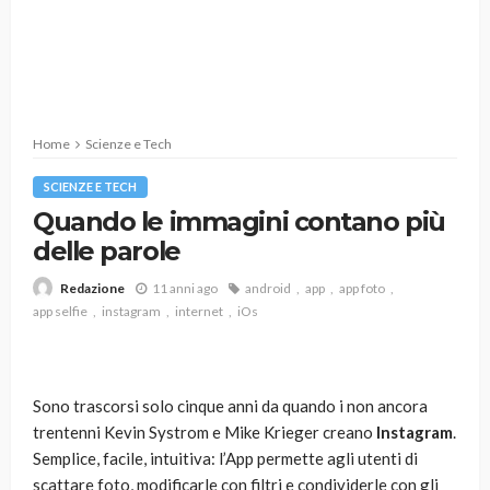
Home
Scienze e Tech
SCIENZE E TECH
Quando le immagini contano più
delle parole
11 anni ago
android
app
app foto
Redazione
app selfie
instagram
internet
iOs
Sono trascorsi solo cinque anni da quando i non ancora
trentenni Kevin Systrom e Mike Krieger creano
Instagram
.
Semplice, facile, intuitiva: l’App permette agli utenti di
scattare foto, modificarle con filtri e condividerle con gli