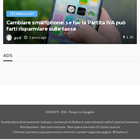
TECHNOLOGY
Cambiare smartphone: se hai la Partita IVA può
farti risparmiare sulle tasse
1.1K
1 anno ago
god
ADS
CONTATTI
-
RSS
-
Trovaci su Google+
Eccetto dove diversamente indicato, i contenuti di Befan.it sono rilasciati sotto Creative Commons
Attribuzione - Non commerciale - Non opere derivate 3.0 Italia License.
Ulteriori permessi possono essere richiesti usando l'
apposita pagina
- © befan.it