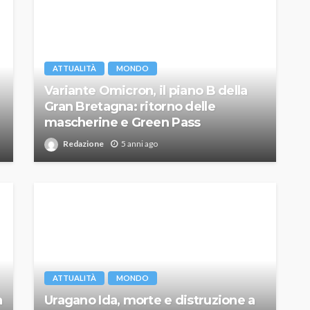
ATTUALITÀ
MONDO
Variante Omicron, il piano B della
Gran Bretagna: ritorno delle
mascherine e Green Pass
Redazione
5 anni ago
ATTUALITÀ
MONDO
a
Uragano Ida, morte e distruzione a