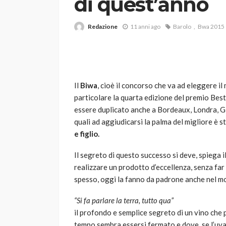
di quest’anno
Redazione
11 anni ago
Barolo
Bwa 2015
Il
Biwa
, cioè il concorso che va ad eleggere il 
particolare la quarta edizione del premio Best
VARIE
essere duplicato anche a Bordeaux, Londra, G
Robot tagliaerba: 
quali ad aggiudicarsi la palma del migliore è st
scegliere per il tu
e figlio.
god
1 anno ago
Il segreto di questo successo si deve, spiega i
realizzare un prodotto d’eccellenza, senza fa
spesso, oggi la fanno da padrone anche nel m
“Si fa parlare la terra, tutto qua”
il profondo e semplice segreto di un vino che 
tempo sembra essersi fermato e dove, se l’uva 