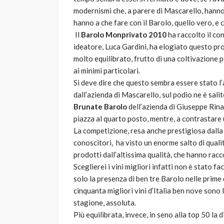
modernismi che, a parere di Mascarello, hanno
hanno a che fare con il Barolo, quello vero, e 
Il
Barolo Monprivato 2010
ha raccolto il con
ideatore, Luca Gardini, ha elogiato questo pro
molto equilibrato, frutto di una coltivazione 
ai minimi particolari.
Si deve dire che questo sembra essere stato l
dall’azienda di Mascarello, sul podio ne è sali
Brunate Barolo
dell’azienda di Giuseppe Rina
piazza al quarto posto, mentre, a contrastare 
La competizione, resa anche prestigiosa dalla 
conoscitori, ha visto un enorme salto di qualit
prodotti dall’altissima qualità, che hanno racc
Sceglierei i vini migliori infatti non è stato fa
solo la presenza di ben tre Barolo nelle prime 
cinquanta migliori vini d’Italia ben nove sono
stagione, assoluta.
Più equilibrata, invece, in seno alla top 50 la 