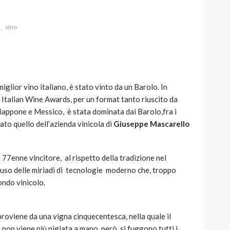
vino
AUTO
SPORT
MG alle Final 8 di Coppa
miglior vino italiano, è stato vinto da un Barolo. In
Davis: tennis mondiale e
 Italian Wine Awards, per un format tanto riuscito da
passione per
iappone e Messico, è stata dominata dai Barolo,fra i
quale
l’automobilismo
ato quello dell’azienda vinicola di
Giuseppe Mascarello
o prato
abbracciano la stessa causa
784
581
god
9 mesi ago
l 77enne vincitore, al rispetto della tradizione nel
r uso delle miriadi di tecnologie moderno che, troppo
ondo vinicolo.
proviene da una vigna cinquecentesca, nella quale il
non viene più pigiata a mano, però, si fuggono tutti i