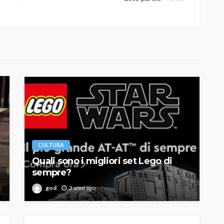
CULTURA
Quali sono i migliori set Lego di
sempre?
god
3 anni ago