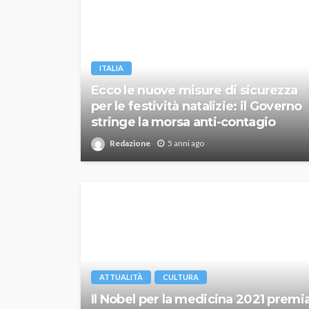
ITALIA
Ecco le nuove misure di sicurezza
per le festività natalizie: il Governo
stringe la morsa anti-contagio
Redazione
5 anni ago
ATTUALITÀ
CULTURA
Il Nobel per la medicina 2021 premi