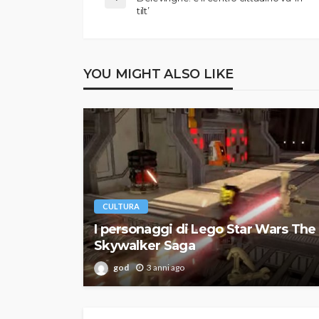
tilt’
YOU MIGHT ALSO LIKE
CULTURA
I personaggi di Lego Star Wars The
Skywalker Saga
god
3 anni ago