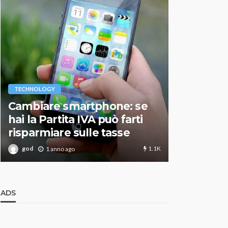
VARIE
TECHNOLOGY
Migliori r
Cambiare smartphone: se
guida agg
hai la Partita IVA può farti
scegliere
risparmiare sulle tasse
perfetto
1.1K
god
god
1 anno ago
1 an
ADS