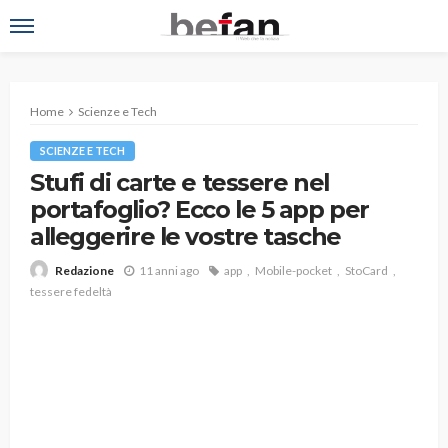
Home
Scienze e Tech
SCIENZE E TECH
Stufi di carte e tessere nel
portafoglio? Ecco le 5 app per
alleggerire le vostre tasche
11 anni ago
app
Mobile-pocket
StoCard
Redazione
tessere fedeltà