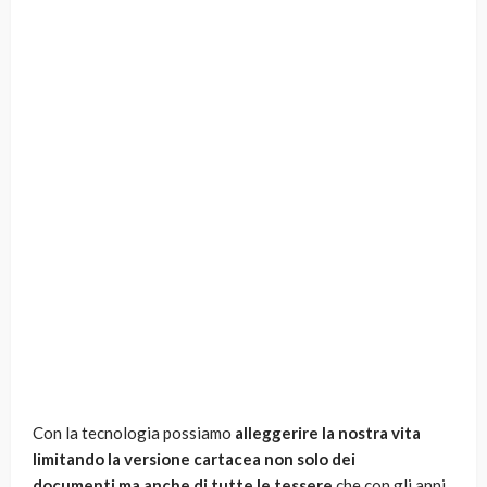
Con la tecnologia possiamo
alleggerire la nostra vita
limitando la versione cartacea non solo dei
documenti,ma anche di tutte le tessere
che con gli anni