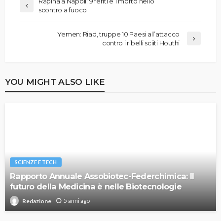
Rapina a Napoli: 9 feriti e 1 morto nello
scontro a fuoco
Yemen: Riad, truppe 10 Paesi all’attacco
contro i ribelli sciiti Houthi
YOU MIGHT ALSO LIKE
SCIENZE E TECH
Rapporto Annuale Assobiotec-Federchimica: Il
futuro della Medicina è nelle Biotecnologie
5 anni ago
Redazione