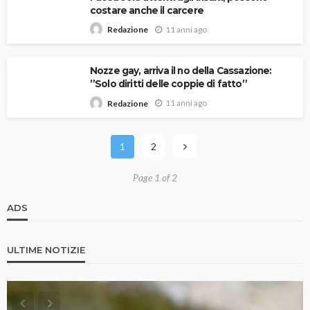
costare anche il carcere
11 anni ago
Redazione
Nozze gay, arriva il no della Cassazione:
”Solo diritti delle coppie di fatto”
11 anni ago
Redazione
1
2
Page 1 of 2
ADS
ULTIME NOTIZIE