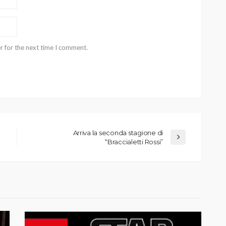
r for the next time I comment.
Arriva la seconda stagione di
“Braccialetti Rossi”