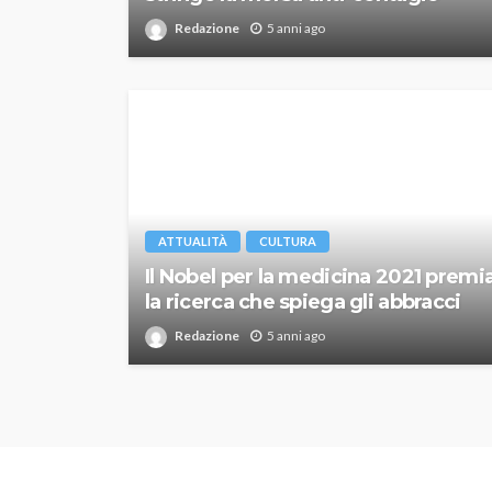
Redazione
5 anni ago
ATTUALITÀ
CULTURA
Il Nobel per la medicina 2021 premi
la ricerca che spiega gli abbracci
Redazione
5 anni ago