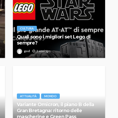
CULTURA
Quali sono i migliori set Lego di
sempre?
god
3 anni ago
ATTUALITÀ
MONDO
Variante Omicron, il piano B della
Gran Bretagna: ritorno delle
mascherine e Green Pass