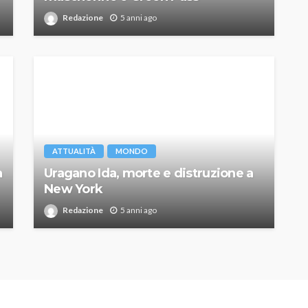
Redazione
5 anni ago
ATTUALITÀ
MONDO
a
Uragano Ida, morte e distruzione a
New York
Redazione
5 anni ago