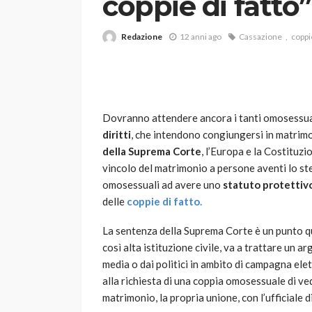
coppie di fatto”
Redazione
12 anni ago
Cassazione
coppie
Dovranno attendere ancora i tanti omosessua
diritti
, che intendono congiungersi in matrimon
VARIE
della Suprema Corte
, l’Europa e la Costituzi
Robot tagliaerba: 
vincolo del matrimonio a persone aventi lo stes
scegliere per il tu
omosessuali ad avere uno
statuto protettiv
delle
coppie di fatto.
god
1 anno ago
La sentenza della Suprema Corte è un punto qua
così alta istituzione civile, va a trattare un 
media o dai politici in ambito di campagna elet
alla richiesta di una coppia omosessuale di ve
matrimonio, la propria unione, con l’ufficiale di