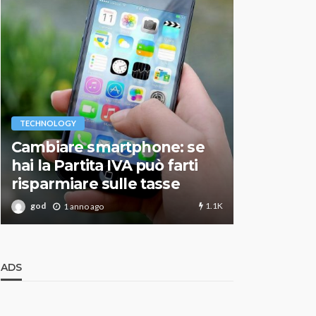
VARIE
TECHNOLOGY
Migliori r
Cambiare smartphone: se
guida agg
hai la Partita IVA può farti
scegliere
risparmiare sulle tasse
perfetto
1.1K
god
god
1 anno ago
1 an
ADS