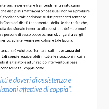
ente, anche per evitare fraintendimenti e situazioni
e che disciplini i matrimoni omosessuali non va a produrre
o”, fondando tale decisione su due precedenti sentenze
la Carta dei diritti fondamentali della Ue che recita che,
cità decisionale in merito alla questione dei matrimoni
tra persone di sesso opposto,
non obbliga altresì gli
 merito, ad intervenire per colmare tale lacuna.
enza, si è voluto soffermarsi sull’
importanza del
 tali coppie,
equiparabili in tutte le situazioni in cui la
do il legislatore ad un rapido intervento, in base
 riconoscere tali coppie come
tti e doveri di assistenza e
lazioni affettive di coppia”.