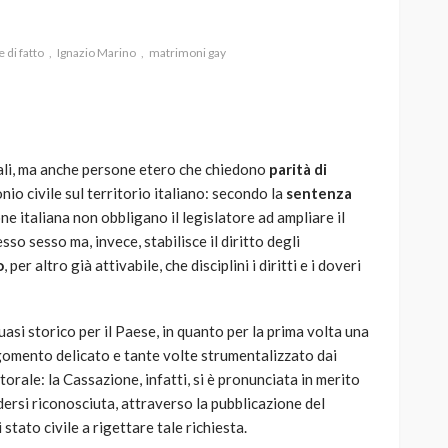
 di fatto
Ignazio Marino
matrimoni gay
AUTO
SPORT
MG alle Final 8 di Coppa
li, ma anche persone etero che chiedono
parità di
Davis: tennis mondiale e
io civile sul territorio italiano: secondo la
sentenza
passione per
one italiana non obbligano il legislatore ad ampliare il
quale
l’automobilismo
so sesso ma, invece, stabilisce il diritto degli
o prato
abbracciano la stessa causa
o
, per altro già attivabile, che disciplini i diritti e i doveri
789
586
god
9 mesi ago
si storico per il Paese, in quanto per la prima volta una
argomento delicato e tante volte strumentalizzato dai
torale: la Cassazione, infatti, si è pronunciata in merito
dersi riconosciuta, attraverso la pubblicazione del
 stato civile a rigettare tale richiesta.