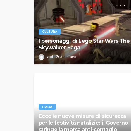
CULTURA
I personaggi di Lego Star Wars The
Skywalker Saga
god
3 anni ago
ITALIA
Ecco le nuove misure di sicurezza
per le festività natalizie: il Governo
stringe la morsa anti-contagio