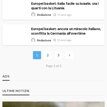
Europei basket: Italia facile su Israele, ora i
quarti con la Lituania
11 anni ago
Redazione
Europei basket: ancora un miracolo italiano,
sconfitta la Germania all’overtime
11 anni ago
Redazione
1
2
3
Page 1 of 3
ADS
ULTIME NOTIZIE