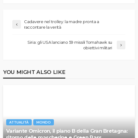
Cadavere nel trolley: la madre pronta a
raccontare la verità
Siria: gli USA lanciano 59 missili Tomahawk su
obiettivi militari
YOU MIGHT ALSO LIKE
ATTUALITÀ
MONDO
Variante Omicron, il piano B della Gran Bretagna:
ritorno delle mascherine e Green Pass