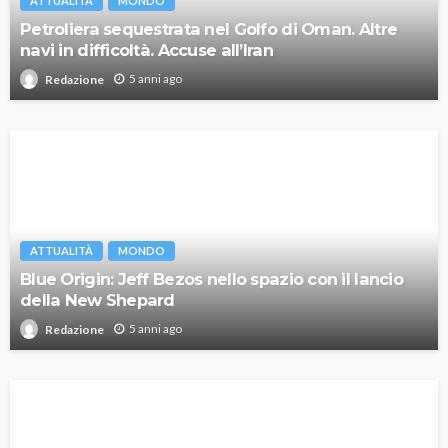
ATTUALITÀ
MONDO
Petroliera sequestrata nel Golfo di Oman. Altre
navi in difficoltà. Accuse all’Iran
5 anni ago
Redazione
ATTUALITÀ
MONDO
Blue Origin: Jeff Bezos nello spazio con il lancio
della New Shepard
5 anni ago
Redazione