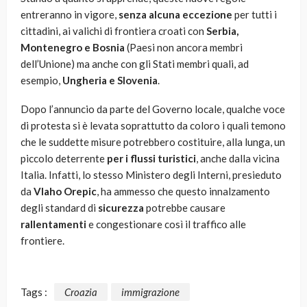
entreranno in vigore,
senza alcuna eccezione
per tutti i
cittadini, ai valichi di frontiera croati con
Serbia,
Montenegro e Bosnia
(Paesi non ancora membri
dell’Unione) ma anche con gli Stati membri quali, ad
esempio,
Ungheria e Slovenia
.
Dopo l’annuncio da parte del Governo locale, qualche voce
di protesta si è levata soprattutto da coloro i quali temono
che le suddette misure potrebbero costituire, alla lunga, un
piccolo deterrente
per i flussi turistici
, anche dalla vicina
Italia. Infatti, lo stesso Ministero degli Interni, presieduto
da
Vlaho Orepic
, ha ammesso che questo innalzamento
degli standard di
sicurezza
potrebbe causare
rallentamenti
e congestionare così il traffico alle
frontiere.
Tags :
Croazia
immigrazione