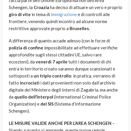
faccia parte dell’Unione Europea ma non dell’Area
Schengen, la
Croazia
ha deciso di attuare un vero e proprio
giro di vite
in tema di
immigrazione
e di controlli alle
frontiere, venendo quindi incontro ad alcune norme
restrittive approvate proprio a
Bruxelles
.
A differenza di quanto accade adesso (con le forze di
polizia di confine
impossibilitate ad effettuare verifiche
approfondite sugli stessi cittadini UE, salvo rare
eccezioni), da
venerdì 7 aprile
tutti i documenti di chi
entra in territorio croato saranno dunque scansionati e
sottoposti a
un triplo controllo
: in pratica, verranno di
fatto
incrociati
i dati provenienti non solo dall’archivio
digitale del Ministero degli Interni di Zagabria, ma anche
da
quello dell’Interpol
(International Criminal Police
Organization) e
del SIS
(Sistema d’Informazione
Schengen).
LE MISURE VALIDE ANCHE PER L’AREA SCHENGEN
–
Stando a quanto si apprende, queste nuove regole