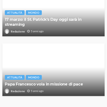
ATTUALITÀ
MONDO
17 marzo: il St. Patrick’s Day oggi sarà in
streaming
5 anni ago
Redazione
ATTUALITÀ
MONDO
Papa Francesco vola in missione di pace
5 anni ago
Redazione