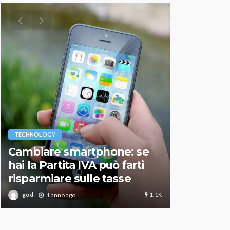
VARIE
TECHNOLOGY
Migliori r
Cambiare smartphone: se
guida agg
hai la Partita IVA può farti
scegliere
risparmiare sulle tasse
perfetto
1.1K
god
god
1 anno ago
1 an