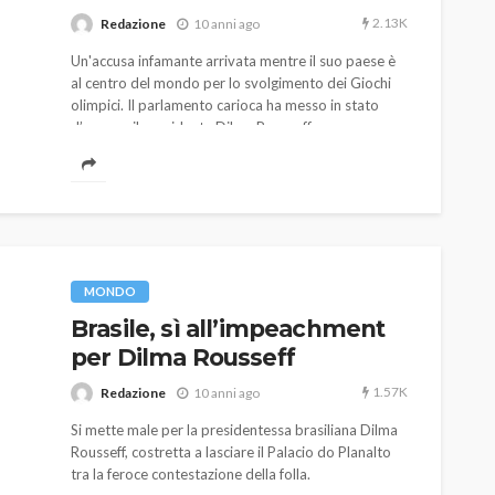
2.13K
Redazione
10 anni ago
Un'accusa infamante arrivata mentre il suo paese è
al centro del mondo per lo svolgimento dei Giochi
olimpici. Il parlamento carioca ha messo in stato
d’accusa, il presidente Dilma Rousseff.
AUTO
SPORT
MG alle Final 8 di Coppa
Davis: tennis mondiale e
MONDO
passione per
Brasile, sì all’impeachment
quale
l’automobilismo
per Dilma Rousseff
o prato
abbracciano la stessa causa
1.57K
Redazione
10 anni ago
786
583
god
9 mesi ago
Si mette male per la presidentessa brasiliana Dilma
Rousseff, costretta a lasciare il Palacio do Planalto
tra la feroce contestazione della folla.