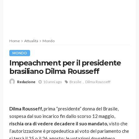
Home
Attualità
Mondo
MONDO
Impeachment per il presidente
brasiliano Dilma Rousseff
10 anni ago
Brasile
Dilma Rousseff
Redazione
Dilma Rousseff,
prima “presidente” donna del Brasile,
sospesa dal suo incarico fin dallo scorso 12 maggio,
rischia ora di vedere decadere il suo mandato,
visto che
l’autorizzazione è propedeutica al voto del parlamento che
si terrà il 25 o il 26 agosto; le votazioni dovrebbero