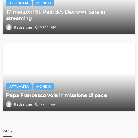
ATTUALITÀ
MONDO
17 marzo: il St. Patrick’s Day oggi sarà in
streaming
5 anni ago
Redazione
ATTUALITÀ
MONDO
Papa Francesco vola in missione di pace
5 anni ago
Redazione
ADS