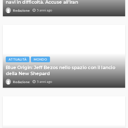
navi in difficoltà. Accuse all’Iran
5 anni ago
Redazione
ATTUALITÀ
MONDO
Blue Origin: Jeff Bezos nello spazio con il lancio
della New Shepard
5 anni ago
Redazione