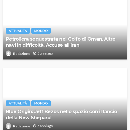
ATTUALITÀ
MONDO
Petroliera sequestrata nel Golfo di Oman. Altre
navi in difficoltà. Accuse all’Iran
5 anni ago
Redazione
ATTUALITÀ
MONDO
Blue Origin: Jeff Bezos nello spazio con il lancio
della New Shepard
5 anni ago
Redazione