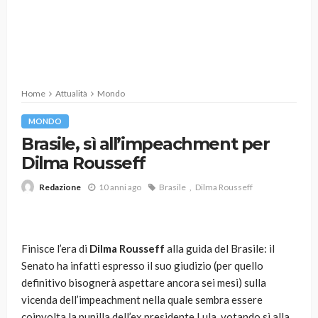
Home
Attualità
Mondo
MONDO
Brasile, sì all’impeachment per
Dilma Rousseff
10 anni ago
Brasile
Dilma Rousseff
Redazione
Finisce l’era di
Dilma Rousseff
alla guida del Brasile: il
Senato ha infatti espresso il suo giudizio (per quello
definitivo bisognerà aspettare ancora sei mesi) sulla
vicenda dell’impeachment nella quale sembra essere
coinvolta la pupilla dell’ex presidente Lula, votando sì alla