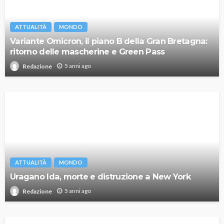
ATTUALITÀ
MONDO
Variante Omicron, il piano B della Gran Bretagna:
ritorno delle mascherine e Green Pass
5 anni ago
Redazione
ATTUALITÀ
MONDO
Uragano Ida, morte e distruzione a New York
5 anni ago
Redazione