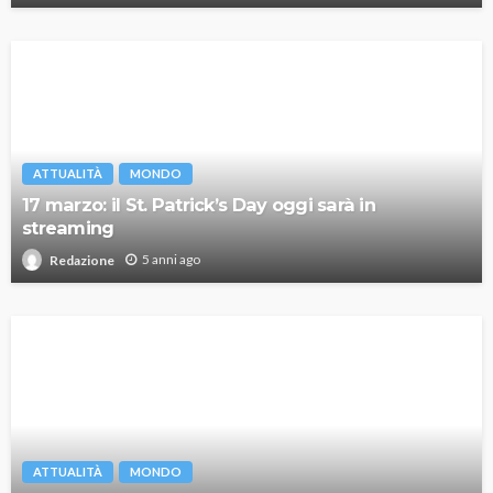
ATTUALITÀ
MONDO
17 marzo: il St. Patrick’s Day oggi sarà in
streaming
5 anni ago
Redazione
ATTUALITÀ
MONDO