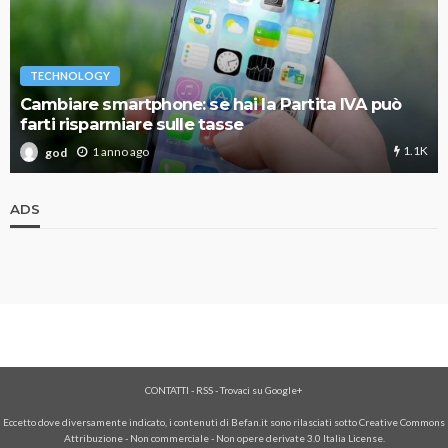
TECHNOLOGY
Cambiare smartphone: se hai la Partita IVA può
farti risparmiare sulle tasse
1.1K
1 anno ago
god
ADS
CONTATTI
-
RSS
-
Trovaci su Google+
Eccetto dove diversamente indicato, i contenuti di Befan.it sono rilasciati sotto Creative Commons
Attribuzione - Non commerciale - Non opere derivate 3.0 Italia License.