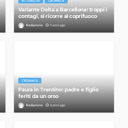
ATTUALITÀ
CRONACA
Variante Delta a Barcellona: troppi i
contagi, si ricorre al coprifuoco
Redazione
5 anni ago
CRONACA
Paura in Trentino: padre e figlio
feriti da un orso
Redazione
6 anni ago