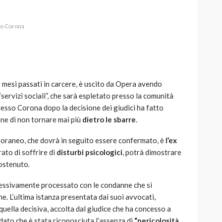
io Corona
AUTO
SPORT
MG alle Final 8 di Coppa
2 mesi passati in carcere, è uscito da Opera avendo
Davis: tennis mondiale e
“servizi sociali”, che sarà espletato presso la comunità
passione per
esso Corona dopo la decisione dei giudici ha fatto
quale
l’automobilismo
one di non tornare mai più
dietro le sbarre
.
o prato
abbracciano la stessa causa
emporaneo, che dovrà in seguito essere confermato, è
l’ex
786
583
god
9 mesi ago
ato di soffrire di
disturbi psicologici
, potrà dimostrare
ostenuto.
essivamente processato con le condanne che si
. L’ultima istanza presentata dai suoi avvocati,
quella decisiva, accolta dal giudice che ha concesso a
dato che è stata riconosciuta l’assenza di
“pericolosità