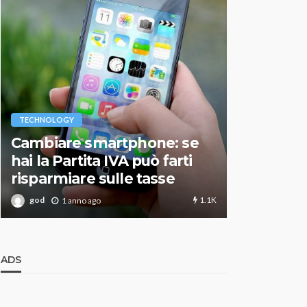
VARIE
TECHNOLOGY
Migliori r
Cambiare smartphone: se
guida agg
hai la Partita IVA può farti
scegliere
risparmiare sulle tasse
perfetto
1.1K
god
god
1 anno ago
1 an
ADS