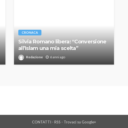
CRONACA
Silvia Romano libera: “Conversione
all’Islam una mia scelta”
Redazione
6 anni ago
CONTATTI
-
RSS
-
Trovaci su Google+