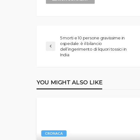
5 morti e 10 persone gravissime in
ospedale: è il bilancio
dell’ingerimento di liquori tossici in
India
YOU MIGHT ALSO LIKE
CRONACA