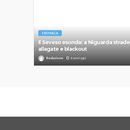
CRONACA
Il Seveso esonda: a Niguarda strade
allagate e blackout
Redazione
6 anni ago