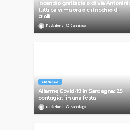
Incendio grattacielo di via Antonini:
tutti salvi ma ora c’è il rischio di
crolli
Redazione
5 anni ago
CRONACA
Allarme Covid-19 in Sardegna: 25
contagiati in una festa
Redazione
6 anni ago