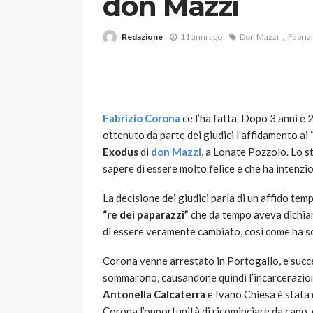
don Mazzi
Redazione
11 anni ago
Don Mazzi
Fabriz
Fabrizio Corona
ce l’ha fatta. Dopo 3 anni e 
ottenuto da parte dei giudici l’affidamento ai 
VARIE
Exodus
di
don Mazzi,
a Lonate Pozzolo. Lo st
Robot tagliaerba: 
sapere di essere molto felice e che ha intenzi
scegliere per il tu
La decisione dei giudici parla di un affido t
god
1 anno ago
“re dei paparazzi”
che da tempo aveva dichiar
di essere veramente cambiato, così come ha s
Corona venne arrestato in Portogallo, e succ
sommarono, causandone quindi l’incarcerazione
Antonella Calcaterra
e Ivano Chiesa è stata 
Corona l’opportunità di ricominciare da capo, 