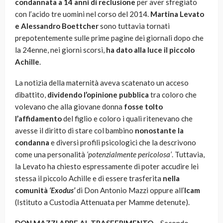
condannata a 14 anni di reclusione
per aver sfregiato
con l’acido tre uomini nel corso del 2014.
Martina Levato
e Alessandro Boettcher
sono tuttavia tornati
prepotentemente sulle prime pagine dei giornali dopo che
la 24enne, nei giorni scorsi,
ha dato alla luce il piccolo
Achille
.
La notizia della maternità aveva scatenato un acceso
dibattito,
dividendo l’opinione pubblica
tra coloro che
volevano che alla giovane donna
fosse tolto
l’affidamento
del figlio e coloro i quali ritenevano che
avesse il diritto di stare col bambino
nonostante la
condanna
e diversi profili psicologici che la descrivono
come una personalità
‘potenzialmente pericolosa’
. Tuttavia,
la Levato ha chiesto espressamente di poter accudire lei
stessa il piccolo Achille e di essere trasferita
nella
comunità
‘Exodus’
di Don Antonio Mazzi oppure all’
Icam
(Istituto a Custodia Attenuata per Mamme detenute).