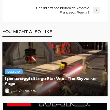
Una ristoratrice bionda tra Ambra e
Francesco Renga ?
YOU MIGHT ALSO LIKE
CULTURA
I personaggi di Lego Star Wars The Skywalker
Saga
3 anni ago
god