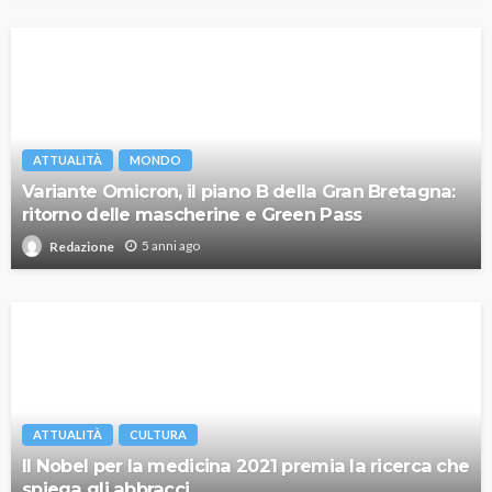
ATTUALITÀ
MONDO
Variante Omicron, il piano B della Gran Bretagna:
ritorno delle mascherine e Green Pass
5 anni ago
Redazione
ATTUALITÀ
CULTURA
Il Nobel per la medicina 2021 premia la ricerca che
spiega gli abbracci