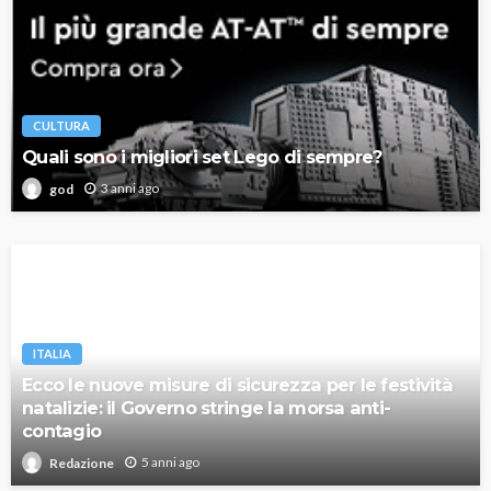
CULTURA
Quali sono i migliori set Lego di sempre?
3 anni ago
god
ITALIA
Ecco le nuove misure di sicurezza per le festività
natalizie: il Governo stringe la morsa anti-
contagio
5 anni ago
Redazione