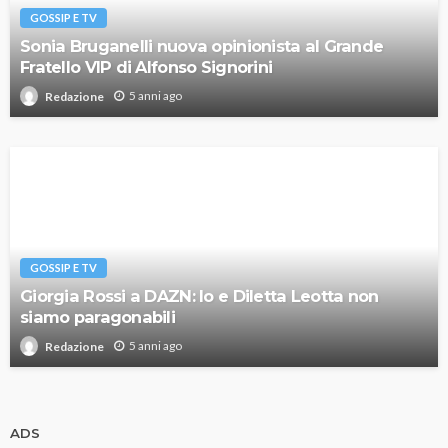
GOSSIP E TV
Sonia Bruganelli nuova opinionista al Grande
Fratello VIP di Alfonso Signorini
5 anni ago
Redazione
GOSSIP E TV
Giorgia Rossi a DAZN: Io e Diletta Leotta non
siamo paragonabili
5 anni ago
Redazione
ADS