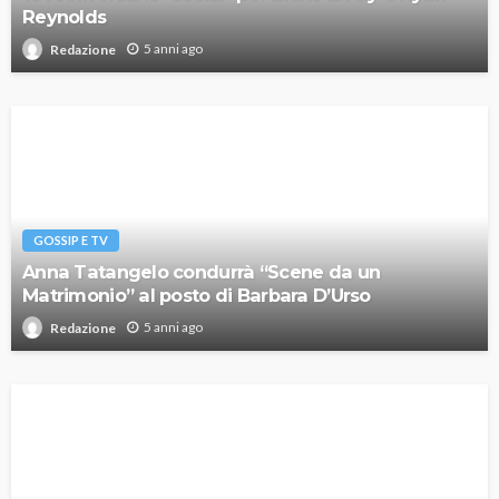
Reynolds
5 anni ago
Redazione
GOSSIP E TV
Anna Tatangelo condurrà “Scene da un
Matrimonio” al posto di Barbara D’Urso
5 anni ago
Redazione