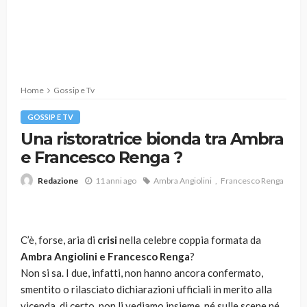
Home
Gossip e Tv
GOSSIP E TV
Una ristoratrice bionda tra Ambra
e Francesco Renga ?
11 anni ago
Ambra Angiolini
Francesco Renga
Redazione
C’è, forse, aria di
crisi
nella celebre coppia formata da
Ambra Angiolini e Francesco Renga
?
Non si sa. I due, infatti, non hanno ancora confermato,
smentito o rilasciato dichiarazioni ufficiali in merito alla
vicenda, di certo, non li vediamo insieme, né sulle scene né