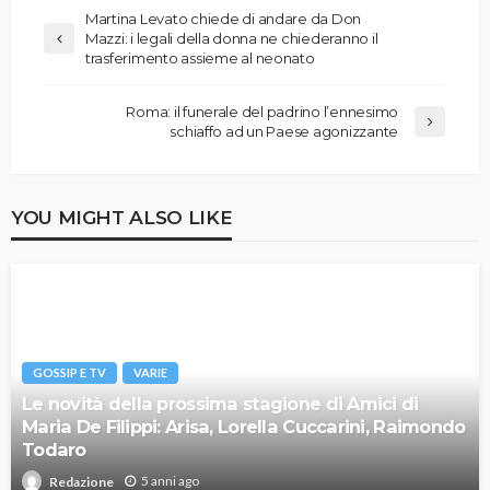
Martina Levato chiede di andare da Don
Mazzi: i legali della donna ne chiederanno il
trasferimento assieme al neonato
Roma: il funerale del padrino l’ennesimo
schiaffo ad un Paese agonizzante
YOU MIGHT ALSO LIKE
GOSSIP E TV
VARIE
Le novità della prossima stagione di Amici di
Maria De Filippi: Arisa, Lorella Cuccarini, Raimondo
Todaro
5 anni ago
Redazione