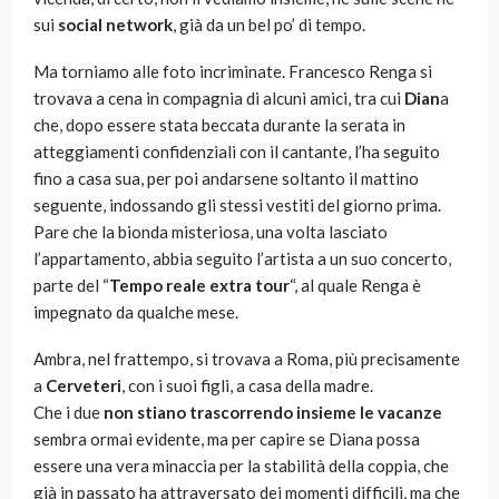
sui
social network
, già da un bel po’ di tempo.
Ma torniamo alle foto incriminate. Francesco Renga si
trovava a cena in compagnia di alcuni amici, tra cui
Dian
a
che, dopo essere stata beccata durante la serata in
atteggiamenti confidenziali con il cantante, l’ha seguito
fino a casa sua, per poi andarsene soltanto il mattino
seguente, indossando gli stessi vestiti del giorno prima.
Pare che la bionda misteriosa, una volta lasciato
l’appartamento, abbia seguito l’artista a un suo concerto,
parte del “
Tempo reale extra tour
“, al quale Renga è
impegnato da qualche mese.
Ambra, nel frattempo, si trovava a Roma, più precisamente
a
Cerveteri
, con i suoi figli, a casa della madre.
Che i due
non stiano trascorrendo insieme le vacanze
sembra ormai evidente, ma per capire se Diana possa
essere una vera minaccia per la stabilità della coppia, che
già in passato ha attraversato dei momenti difficili, ma che