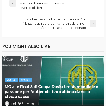
speranza di un nuovo mandato e un
governo più forte
Martina Levato chiede di andare da Don
Mazzi: i legali della donna ne chiederanno il
trasferimento assieme al neonato
YOU MIGHT ALSO LIKE
AUTO
SPORT
MG alle Final 8 di Coppa Davis: tennis mondiale e
passione per l’automobilismo abbracciano la
stessa causa
9 mesi ago
god