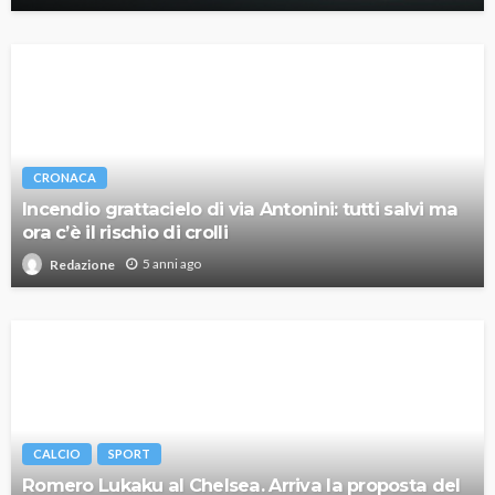
CRONACA
Incendio grattacielo di via Antonini: tutti salvi ma
ora c’è il rischio di crolli
5 anni ago
Redazione
CALCIO
SPORT
Romero Lukaku al Chelsea. Arriva la proposta del