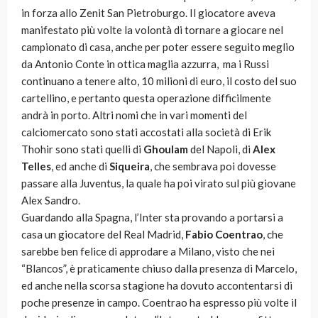
in forza allo Zenit San Pietroburgo. Il giocatore aveva
manifestato più volte la volontà di tornare a giocare nel
campionato di casa, anche per poter essere seguito meglio
da Antonio Conte in ottica maglia azzurra, ma i Russi
continuano a tenere alto, 10 milioni di euro, il costo del suo
cartellino, e pertanto questa operazione difficilmente
andrà in porto. Altri nomi che in vari momenti del
calciomercato sono stati accostati alla società di Erik
Thohir sono stati quelli di
Ghoulam
del Napoli, di
Alex
Telles
, ed anche di
Siqueira
, che sembrava poi dovesse
passare alla Juventus, la quale ha poi virato sul più giovane
Alex Sandro.
Guardando alla Spagna, l’Inter sta provando a portarsi a
casa un giocatore del Real Madrid,
Fabio Coentrao
, che
sarebbe ben felice di approdare a Milano, visto che nei
“Blancos”, è praticamente chiuso dalla presenza di Marcelo,
ed anche nella scorsa stagione ha dovuto accontentarsi di
poche presenze in campo. Coentrao ha espresso più volte il