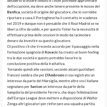
desiderio di essere ceduto e l’Inter potrebbe approfittare
dell’occasione, ma deve anche tenere presente le mosse del
Benfica
, società di origine del giocatore, che lo vorrebbe
riportare a casa.Il Portoghese ha il contratto in scadenza
nel 2019 e dunque non è pensabile che il Real Madrid se ne
liberi a cifre da saldo, e per questo l’Inter ha la necessità di
effettuare prima delle cessioni in modo da racimolare
denaro da investire su questo giocatore.
Di positivo c’è che il recente accordo per il passaggio nella
formazione spagnola di
Kovacic
ha creato un buon feeling
tra le due società e questo potrebbe favorire la
conclusione positiva della trattativa.
Tornando quindi alle cessioni, secondo alcuni quotidiani
francesi sembra che per
D’Ambrosio
si sia registrato un
interesse da parte del Marsiglia, mentre altre voci italiane
segnalano per
Santon
un interesse da parte della
Sampdoria del presidente Ferrero, che dopo l’eliminazione
dall’Europa League deve mettere a disposizione di Walter
Zenga altri giocatori per rinforzare una squadra partita