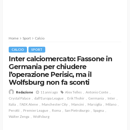
Home
Sport
Calcio
CALCIO
SPORT
Inter calciomercato: Fassone in
Germania per chiudere
l’operazione Perisic, ma il
Wolfsburg non fa sconti
11 anni ago
Alex Telles
Antonio Conte
Redazione
Crystal Palace
dall'Europa League
Erik Thohir
Germania
Inter
Italia
l’AEK Atene
Manchester City
Mancini
Marsiglia
Milano
Perotti
Premier League
Roma
San Pietroburgo
Spagna
Walter Zenga
Wolfsburg