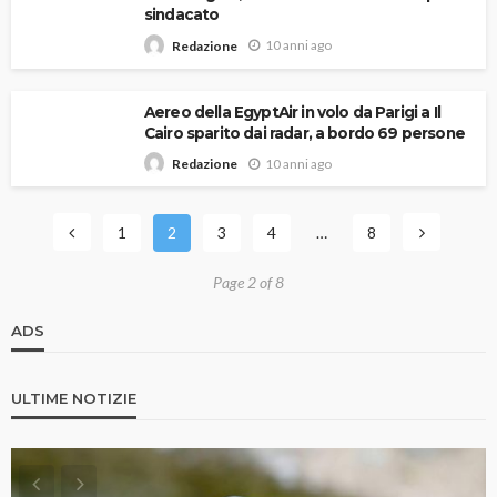
sindacato
10 anni ago
Redazione
Aereo della EgyptAir in volo da Parigi a Il
Cairo sparito dai radar, a bordo 69 persone
10 anni ago
Redazione
1
2
3
4
…
8
Page 2 of 8
ADS
ULTIME NOTIZIE