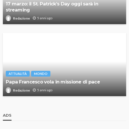
17 marzo: il St. Patrick’s Day oggi sarà in
streaming
5 anni ago
Redazione
ATTUALITÀ
MONDO
Papa Francesco vola in missione di pace
5 anni ago
Redazione
ADS