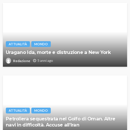
ATTUALITÀ
MONDO
Uragano Ida, morte e distruzione a New York
5 anni ago
Redazione
ATTUALITÀ
MONDO
Petroliera sequestrata nel Golfo di Oman. Altre
navi in difficoltà. Accuse all’Iran