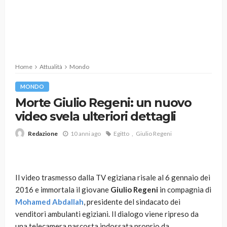
Home
Attualità
Mondo
MONDO
Morte Giulio Regeni: un nuovo
video svela ulteriori dettagli
10 anni ago
Egitto
Giulio Regeni
Redazione
Il video trasmesso dalla TV egiziana risale al 6 gennaio dei
2016 e immortala il giovane
Giulio Regeni
in compagnia di
Mohamed Abdallah
, presidente del sindacato dei
venditori ambulanti egiziani. Il dialogo viene ripreso da
una telecamera nascosta indossata proprio da