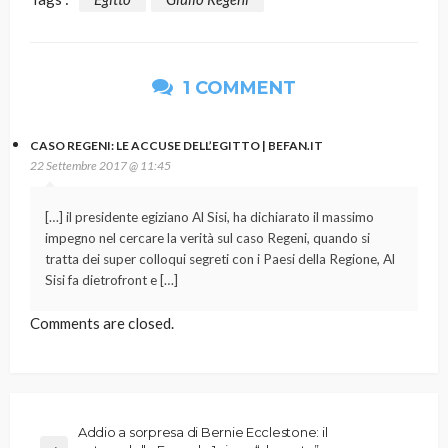
1 COMMENT
CASO REGENI: LE ACCUSE DELL’EGITTO | BEFAN.IT
22 Settembre 2017 @ 11:45
[…] il presidente egiziano Al Sisi, ha dichiarato il massimo
impegno nel cercare la verità sul caso Regeni, quando si
tratta dei super colloqui segreti con i Paesi della Regione, Al
Sisi fa dietrofront e […]
Comments are closed.
Addio a sorpresa di Bernie Ecclestone: il