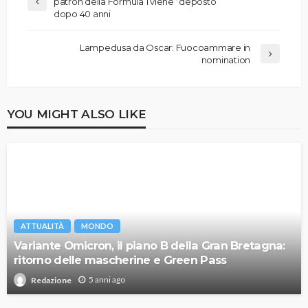
patron della Formula 1 viene “deposto”
dopo 40 anni
Lampedusa da Oscar: Fuocoammare in
nomination
YOU MIGHT ALSO LIKE
ATTUALITÀ
MONDO
Variante Omicron, il piano B della Gran Bretagna:
ritorno delle mascherine e Green Pass
5 anni ago
Redazione