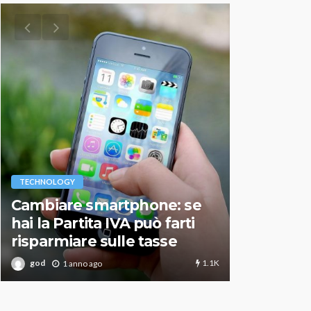
VARIE
TECHNOLOGY
Migliori r
Cambiare smartphone: se
guida agg
hai la Partita IVA può farti
scegliere
risparmiare sulle tasse
perfetto
1.1K
god
god
1 anno ago
1 an