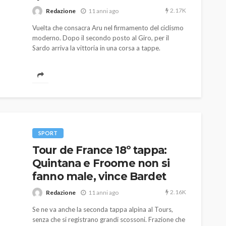
2.17K
Redazione
11 anni ago
Vuelta che consacra Aru nel firmamento del ciclismo
moderno. Dopo il secondo posto al Giro, per il
Sardo arriva la vittoria in una corsa a tappe.
AUTO
SPORT
MG alle Final 8 di Coppa
Davis: tennis mondiale e
SPORT
passione per
Tour de France 18º tappa:
quale
l’automobilismo
Quintana e Froome non si
o prato
abbracciano la stessa causa
fanno male, vince Bardet
784
580
god
9 mesi ago
2.16K
Redazione
11 anni ago
Se ne va anche la seconda tappa alpina al Tours,
senza che si registrano grandi scossoni. Frazione che