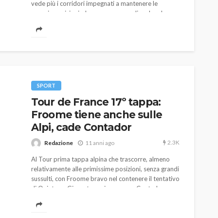
vede più i corridori impegnati a mantenere le
proprie posizioni, che non a cercare di scalare la
classifica. Pregevole l'azione vincente del francese
Bardet.
SPORT
Tour de France 17º tappa:
Froome tiene anche sulle
Alpi, cade Contador
2.3K
Redazione
11 anni ago
Al Tour prima tappa alpina che trascorre, almeno
relativamente alle primissime posizioni, senza grandi
sussulti, con Froome bravo nel contenere il tentativo
di Quintana. Giornata no, invece, per Contador
caduto e per Van Garderen e Kwiatkowski, entrambi
costretti al ritiro.