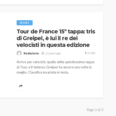
SPORT
Tour de France 15º tappa: tris
di Greipel, è lui il re dei
velocisti in questa edizione
2.21K
Redazione
11 anni ago
Arrivo per velocisti, quello della quindicesima tappa
al Tour, e il tedesco Greiper ha ancora una volta la
meglio. Classifica invariata in testa.
Page 1 of 3