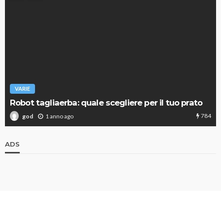
VARIE
Robot tagliaerba: quale scegliere per il tuo prato
784
1 anno ago
god
ADS