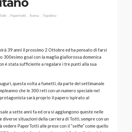
itano
otti
Papertotti
Roma
Topolino
AUTO
SPORT
MG alle Final 8 di Coppa
rà 39 anni il prossimo 2 Ottobre ed ha pensato di farsi
Davis: tennis mondiale e
suo 300esimo goal con la maglia giallorossa domenica
passione per
n è stata sufficiente a regalare i tre punti alla sua
quale
l’automobilismo
o prato
abbracciano la stessa causa
uguri, questa volta a fumetti, da parte del settimanale
791
587
god
9 mesi ago
ompleanno che le 300 reti con un numero speciale nel
l protagonista sarà proprio il papero ispirato al
isale a sette anni fa ed ora si aggiungono queste nelle
 diverse situazioni della carriera di Totti, sempre con un
à vedere PaperTotti alle prese con il “selfie” come quello