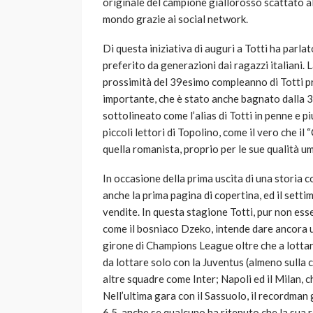
originale del campione giallorosso scattato all
mondo grazie ai social network.
Di questa iniziativa di auguri a Totti ha parla
preferito da generazioni dai ragazzi italiani. 
prossimità del 39esimo compleanno di Totti p
importante, che è stato anche bagnato dalla 3
sottolineato come l’alias di Totti in penne e p
piccoli lettori di Topolino, come il vero che il 
quella romanista, proprio per le sue qualità u
In occasione della prima uscita di una storia
anche la prima pagina di copertina, ed il setti
vendite. In questa stagione Totti, pur non ess
come il bosniaco Dzeko, intende dare ancora 
girone di Champions League oltre che a lottare
da lottare solo con la Juventus (almeno sulla c
altre squadre come Inter; Napoli ed il Milan, 
Nell’ultima gara con il Sassuolo, il recordman
6,5, anche se qualcuno ha ritenuto che la sua 