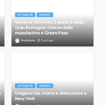
ATTUALITÀ
MONDO
Variante Omicron, il piano B della
Gran Bretagna: ritorno delle
mascherine e Green Pass
Redazione
5 anni ago
ATTUALITÀ
MONDO
a
Uragano Ida, morte e distruzione a
New York