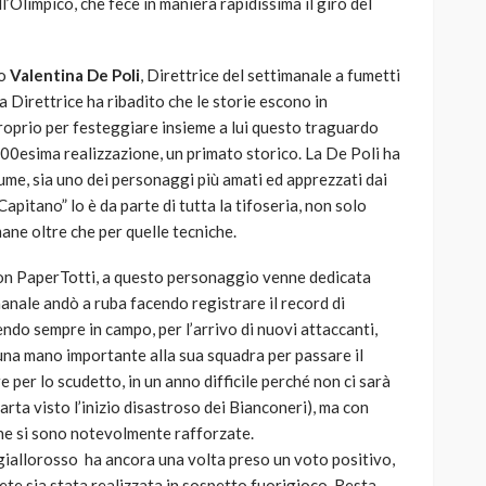
’Olimpico, che fece in maniera rapidissima il giro del
to
Valentina De Poli
, Direttrice del settimanale a fumetti
La Direttrice ha ribadito che le storie escono in
roprio per festeggiare insieme a lui questo traguardo
00esima realizzazione, un primato storico. La De Poli ha
iume, sia uno dei personaggi più amati ed apprezzati dai
“Capitano” lo è da parte di tutta la tifoseria, non solo
mane oltre che per quelle tecniche.
 con PaperTotti, a questo personaggio venne dedicata
manale andò a ruba facendo registrare il record di
endo sempre in campo, per l’arrivo di nuovi attaccanti,
una mano importante alla sua squadra per passare il
 per lo scudetto, in un anno difficile perché non ci sarà
arta visto l’inizio disastroso dei Bianconeri), ma con
che si sono notevolmente rafforzate.
 giallorosso ha ancora una volta preso un voto positivo,
rete sia stata realizzata in sospetto fuorigioco. Resta