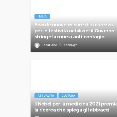
ITALIA
Ecco le nuove misure di sicurezza
per le festività natalizie: il Governo
stringe la morsa anti-contagio
Redazione
5 anni ago
ATTUALITÀ
CULTURA
Il Nobel per la medicina 2021 premi
la ricerca che spiega gli abbracci