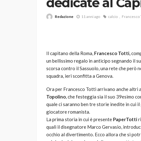
dedicate al Cap
Redazione
11 anni ago
calcio
Francesco T
Il capitano della Roma,
Francesco Totti,
compi
un bellissimo regalo in anticipo segnando il 
VARIE
scorsa contro il Sassuolo, una rete che però no
Robot tagliaerba: 
squadra, ieri sconfitta a Genova.
scegliere per il tu
Ora per Francesco Totti arrivano anche altri a
god
1 anno ago
Topolino
, che festeggia sia il suo 39esimo c
quale ci saranno ben tre storie inedite in cui i
giocatore romanista.
La prima storia in cui è presente
PaperTotti
r
quali il disegnatore Marco Gervasio, introduce
occhio al divertimento. Ecco allora che si potr