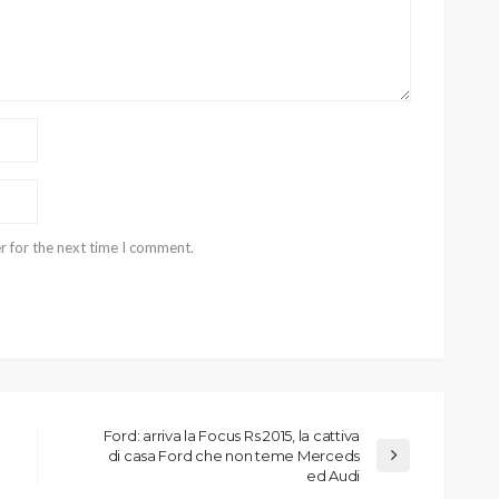
r for the next time I comment.
Ford: arriva la Focus Rs 2015, la cattiva
di casa Ford che non teme Merceds
ed Audi