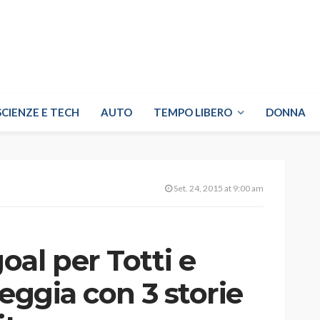
SCIENZE E TECH
AUTO
TEMPO LIBERO
DONNA
Set. 24, 2015 at 9:00 am
al per Totti e
teggia con 3 storie