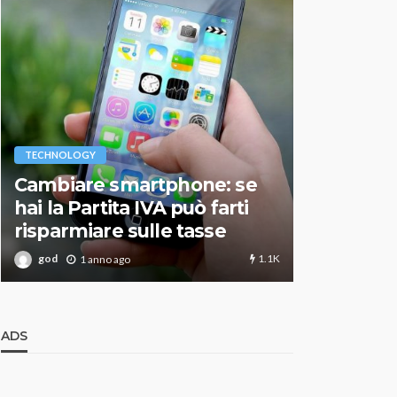
VARIE
TECHNOLOGY
Migliori r
Cambiare smartphone: se
guida agg
hai la Partita IVA può farti
scegliere
risparmiare sulle tasse
perfetto
1.1K
god
god
1 anno ago
1 an
ADS