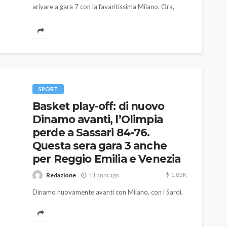
arivare a gara 7 con la favaritissima Milano. Ora,
però, dopo aver sprecato due match-point, du cui
quello di ieri sera al PalaSerradimigni, l'inerzia della
serie torna nelle mani dell'Olimpia.
SPORT
Basket play-off: di nuovo
Dinamo avanti, l’Olimpia
perde a Sassari 84-76.
Questa sera gara 3 anche
per Reggio Emilia e Venezia
1.83K
Redazione
11 anni ago
Dinamo nuovamente avanti con Milano, con i Sardi,
in gara 3, capaci di sfatare anche il tabù del
PalaSerradimigni . Questa sera a Reggio Emilia di
scena Venezia.