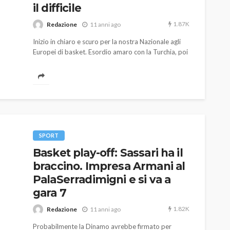
il difficile
1.87K
Redazione
11 anni ago
Inizio in chiaro e scuro per la nostra Nazionale agli
Europei di basket. Esordio amaro con la Turchia, poi
ieri i primi due punti contro la modesta islanda, ma
per coltivare sogni di gloria, i nostri dovranno fare
molto di più.
AUTO
SPORT
MG alle Final 8 di Coppa
Davis: tennis mondiale e
SPORT
passione per
Basket play-off: Sassari ha il
quale
l’automobilismo
braccino. Impresa Armani al
o prato
abbracciano la stessa causa
PalaSerradimigni e si va a
gara 7
784
581
god
9 mesi ago
1.82K
Redazione
11 anni ago
Probabilmente la Dinamo avrebbe firmato per