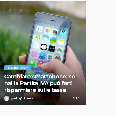
VARIE
TECHNOLOGY
Migliori r
Cambiare smartphone: se
guida agg
hai la Partita IVA può farti
scegliere
risparmiare sulle tasse
perfetto
1.1K
god
god
1 anno ago
1 an