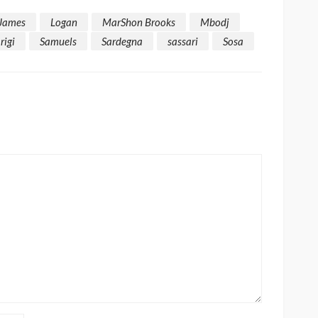
James
Logan
MarShon Brooks
Mbodj
rigi
Samuels
Sardegna
sassari
Sosa