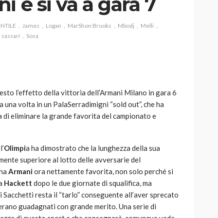
i e si va a gara 7
ENTILE
James
Logan
MarShon Brooks
Mbodj
Melli
sassari
Sosa
AUTO
SPORT
MG alle Final 8 di Coppa
Davis: tennis mondiale e
esto l’effetto della vittoria dell’Armani Milano in gara 6
passione per
 una volta in un PalaSerradimigni “sold out”, che ha
quale
l’automobilismo
sa di eliminare la grande favorita del campionato e
o prato
abbracciano la stessa causa
785
582
god
9 mesi ago
l’
Olimpi
a ha dimostrato che la lunghezza della sua
amente superiore al lotto delle avversarie del
una
Armani
ora nettamente favorita, non solo perché si
va
Hackett
dopo le due giornate di squalifica, ma
i Sacchetti resta il “tarlo” conseguente all’aver sprecato
si erano guadagnati con grande merito. Una serie di