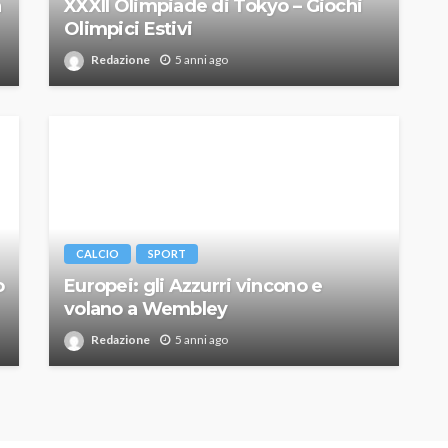
a
XXXII Olimpiade di Tokyo – Giochi
Olimpici Estivi
Redazione
5 anni ago
CALCIO
SPORT
o
Europei: gli Azzurri vincono e
volano a Wembley
Redazione
5 anni ago