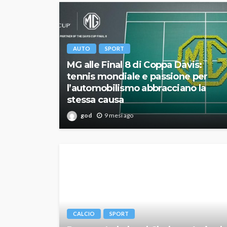
AUTO
SPORT
MG alle Final 8 di Coppa Davis:
tennis mondiale e passione per
l’automobilismo abbracciano la
stessa causa
god
9 mesi ago
CALCIO
SPORT