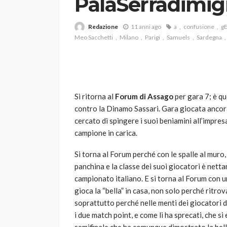
PalaSerradimign
Redazione
11 anni ago
a
confusione
g
Meo Sacchetti
Milano
Parigi
Samuels
Sardegna
Si ritorna al
Forum di Assago
per gara 7; è qu
VARIE
contro la Dinamo Sassari. Gara giocata ancora
Robot tagliaerba: 
cercato di spingere i suoi beniamini all’impre
scegliere per il tu
campione in carica.
god
1 anno ago
Si torna al Forum perché con le spalle al muro, 
panchina e la classe dei suoi giocatori è nett
campionato italiano. E si torna al Forum con 
gioca la “bella” in casa, non solo perché ritro
soprattutto perché nelle menti dei giocatori d
i due match point, e come li ha sprecati, che 