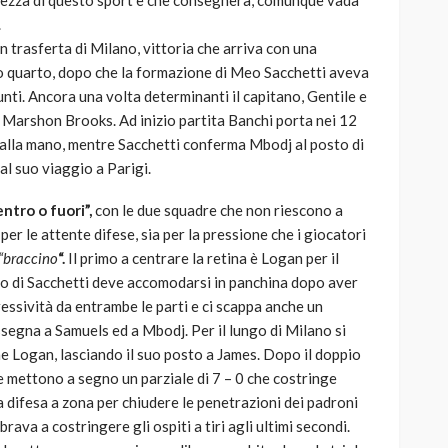
lezza di questo sport e che consegnerà, comunque vada
.
 in trasferta di Milano, vittoria che arriva con una
rzo quarto, dopo che la formazione di Meo Sacchetti aveva
unti. Ancora una volta determinanti il capitano, Gentile e
 Marshon Brooks. Ad inizio partita Banchi porta nei 12
o alla mano, mentre Sacchetti conferma Mbodj al posto di
al suo viaggio a Parigi.
entro o fuori”,
con le due squadre che non riescono a
per le attente difese, sia per la pressione che i giocatori
“braccino
“.
Il primo a centrare la retina è Logan per il
o di Sacchetti deve accomodarsi in panchina dopo aver
essività da entrambe le parti e ci scappa anche un
assegna a Samuels ed a Mbodj. Per il lungo di Milano si
me Logan, lasciando il suo posto a James. Dopo il doppio
he mettono a segno un parziale di 7 – 0 che costringe
a difesa a zona per chiudere le penetrazioni dei padroni
rava a costringere gli ospiti a tiri agli ultimi secondi.