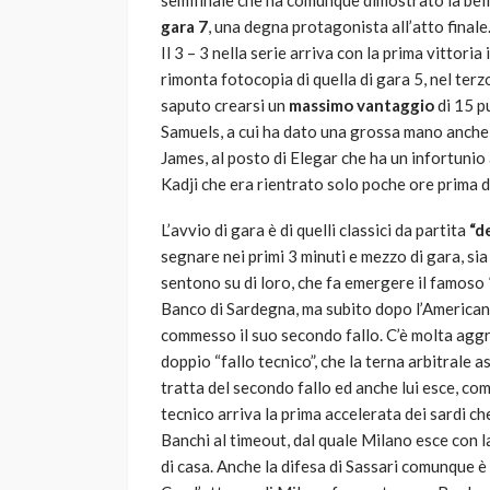
semifinale che ha comunque dimostrato la bel
gara 7
, una degna protagonista all’atto finale
Il 3 – 3 nella serie arriva con la prima vittoria
rimonta fotocopia di quella di gara 5, nel te
saputo crearsi un
massimo vantaggio
di 15 p
Samuels, a cui ha dato una grossa mano anche
James, al posto di Elegar che ha un infortuni
Kadji che era rientrato solo poche ore prima d
L’avvio di gara è di quelli classici da partita
“d
segnare nei primi 3 minuti e mezzo di gara, sia 
sentono su di loro, che fa emergere il famoso
Banco di Sardegna, ma subito dopo l’American
commesso il suo secondo fallo. C’è molta aggr
doppio “fallo tecnico”, che la terna arbitrale 
tratta del secondo fallo ed anche lui esce, co
tecnico arriva la prima accelerata dei sardi c
Banchi al timeout, dal quale Milano esce con l
di casa. Anche la difesa di Sassari comunque è b