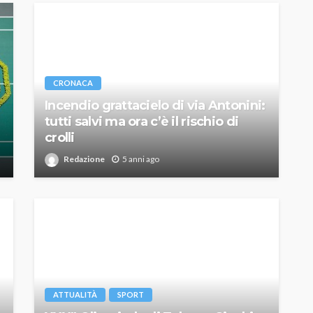
CRONACA
Incendio grattacielo di via Antonini:
tutti salvi ma ora c’è il rischio di
crolli
Redazione
5 anni ago
ATTUALITÀ
SPORT