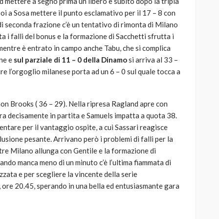
 mettere a segno prima un libero e subito dopo la tripla
 poi a Sosa mettere il punto esclamativo per il 17 – 8 con
o di seconda frazione c’è un tentativo di rimonta di Milano
a i falli del bonus e la formazione di Sacchetti sfrutta i
, mentre è entrato in campo anche Tabu, che si complica
one e
sul parziale di 11 – 0 della Dinamo
si arriva al 33 –
re l’orgoglio milanese porta ad un 6 – 0 sul quale tocca a
shon Brooks ( 36 – 29). Nella ripresa Ragland apre con
ntra decisamente in partita e Samuels impatta a quota 38.
ntare per il vantaggio ospite, a cui Sassari reagisce
usione pesante. Arrivano però i problemi di falli per la
re Milano allunga con Gentile e la formazione di
uando manca meno di un minuto c’è l’ultima fiammata di
izzata e per scegliere la vincente della serie
 ore 20.45, sperando in una bella ed entusiasmante gara