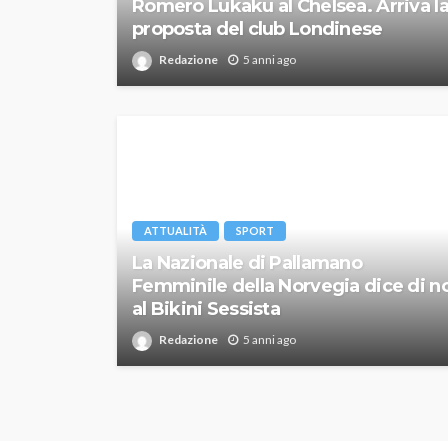
Romero Lukaku al Chelsea. Arriva l
proposta del club Londinese
Redazione
5 anni ago
ATTUALITÀ
SPORT
La Nazionale di Pallamano
Femminile della Norvegia dice di n
al Bikini Sessista
Redazione
5 anni ago