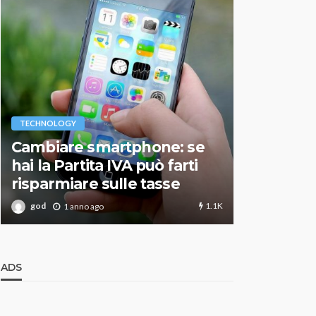
VARIE
TECHNOLOGY
Migliori r
Cambiare smartphone: se
guida agg
hai la Partita IVA può farti
scegliere
risparmiare sulle tasse
perfetto
1.1K
god
god
1 anno ago
1 an
ADS