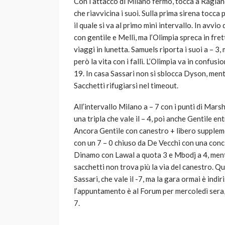
Con l’attacco di Milano fermo, tocca a Ragland
che riavvicina i suoi. Sulla prima sirena tocca
il quale si va al primo mini intervallo. In avvi
con gentile e Melli, ma l’Olimpia spreca in frett
viaggi in lunetta. Samuels riporta i suoi a – 3
però la vita con i falli. L’Olimpia va in confusi
19. In casa Sassari non si sblocca Dyson, ment
Sacchetti rifugiarsi nel timeout.
All’intervallo Milano a – 7 con i punti di Mar
una tripla che vale il – 4, poi anche Gentile e
Ancora Gentile con canestro + libero suppleme
con un 7 – 0 chiuso da De Vecchi con una concl
Dinamo con Lawal a quota 3 e Mbodj a 4, ment
sacchetti non trova più la via del canestro. Q
Sassari, che vale il -7, ma la gara ormai è indir
l’appuntamento è al Forum per mercoledì sera,
7.