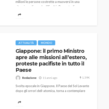
milioni le persone costrette a muoversi in una
situazione di grande difficoltà. Percentuali ancora
più preoccupanti qualora ci si sposti al Sud o una
famiglia sia di origine straniera.
ATTUALITÀ
MONDO
Giappone: il primo Ministro
apre alle missioni all’estero,
proteste pacifiste in tutto il
Paese
1.59K
Redazione
11 anni ago
Svolta epocale in Giappone. Il Paese del Sol Levante
dopo gli orrori dell-atomica, torna a contemplare
una politica bellica. Un'operazione quella del Primo
Ministro Shinzo Abe , protagonista di una revisione
costituzionale, che ha incontrato molte resistenze