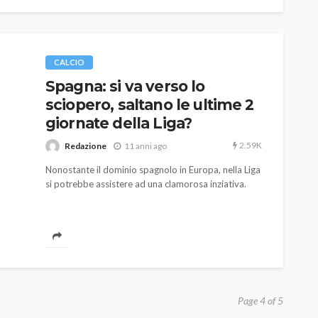
nel Paese e anche la disapprovazione della vicina
Cina.
CALCIO
Spagna: si va verso lo
sciopero, saltano le ultime 2
giornate della Liga?
2.59K
Redazione
11 anni ago
Nonostante il dominio spagnolo in Europa, nella Liga
si potrebbe assistere ad una clamorosa inziativa.
Page 4 of 5