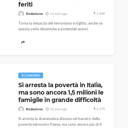
feriti
1.66K
Redazione
11 anni ago
Torna la minaccia del terrorismo in Egitto, anche se
questa volta dinamiche e potenziali autori,
sembrano rappresentare una possibile novità nel già
complesso scenario africano.
AUTO
SPORT
MG alle Final 8 di Coppa
Davis: tennis mondiale e
ECONOMIA
passione per
Si arresta la povertà in Italia,
quale
l’automobilismo
ma sono ancora 1,5 milioni le
o prato
abbracciano la stessa causa
famiglie in grande difficoltà
786
583
god
9 mesi ago
3.37K
Redazione
11 anni ago
Si arresta la drammatica discesa nel baratro della
povertà nel nostro Paese, ma sono ancora più di 4