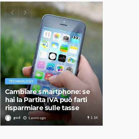
VARIE
TECHNOLOGY
Migliori r
Cambiare smartphone: se
guida agg
hai la Partita IVA può farti
scegliere
risparmiare sulle tasse
perfetto
1.1K
god
god
1 anno ago
1 an