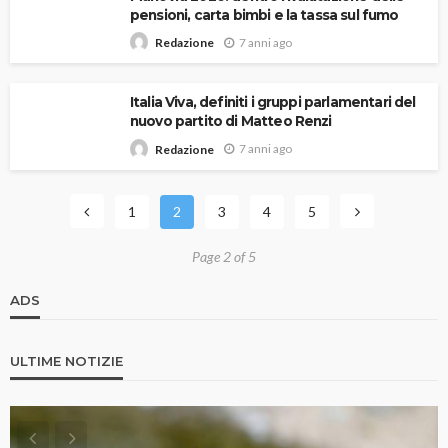
pensioni, carta bimbi e la tassa sul fumo
7 anni ago
Redazione
Italia Viva, definiti i gruppi parlamentari del
nuovo partito di Matteo Renzi
7 anni ago
Redazione
1
2
3
4
5
Page 2 of 5
ADS
ULTIME NOTIZIE