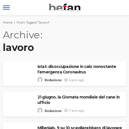
Home
Posts Tagged "lavoro"
Archive
lavoro
Istat: disoccupazione in calo nonostante
l’emergenza Coronavirus
6 anni ago
Redazione
21 giugno, la Giornata mondiale del cane in
ufficio
7 anni ago
Redazione
Millenials, 9 su 10 sceglierebbero di lavorare