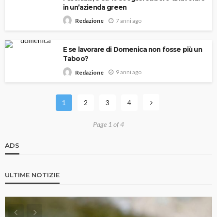
in un’azienda green
7 anni ago
Redazione
E se lavorare di Domenica non fosse più un
Taboo?
9 anni ago
Redazione
1
2
3
4
Page 1 of 4
ADS
ULTIME NOTIZIE