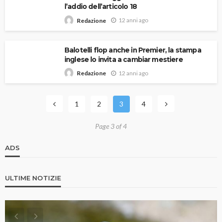
l’addio dell’articolo 18
12 anni ago
Redazione
Balotelli flop anche in Premier, la stampa
inglese lo invita a cambiar mestiere
12 anni ago
Redazione
1
2
3
4
Page 3 of 4
ADS
ULTIME NOTIZIE