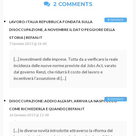
2 COMMENTS
RISPONDI
LAVORO: ITALIA REPUBBLICA FONDATA SULLA
DISOCCUPAZIONE, A NOVEMBRE IL DATO PEGGIORE DELLA
STORIA | BEFAN.IT
7 Gennaio 2015 @ 16:40
[…] investimenti delle imprese. Tutta da a verificare la reale
incidenza delle nuove norme previste dal Jobs Act, varato
dal governo Renzi, che ridurrà il costo del lavoro e
incentiverà l’assunzione di […]
RISPONDI
DISOCCUPAZIONE: ADDIO ALL’ASPI, ARRIVA LA NASPI. ECCO
COME RICHIEDERLA E QUANDO | BEFAN.IT
16 Gennaio 2015 @ 11:38
[…] le diverse novità introdotte attraverso la riforma del