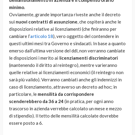
demansionamento in azienda e il compenso orario
minimo
.
Ovviamente, grande importanza riveste anche il decreto
sui
nuovi contratti di assunzione
, che ospiterà anche le
disposizioni relative ai licenziamenti (che finiranno per
cambiare l’
articolo 18
), vero oggetto del contendere in
questi ultimi mesi tra Governo e sindacati. In base a quanto
emerso dall’ultima versione del ddl, non verranno cambiate
le disposizioni i merito ai l
icenziamenti discriminatori
(mantenendo il diritto al reintegro), mentre varieranno
quelle relative ai licenziamenti economici (il reintegro non
sarà più valido). Verranno cambiati anche gli indennizzi in
caso di licenziamento, attraverso un decreto ad hoc; in
particolare, le
mensilità da corrispondere
scenderebbero da 36 a 24
(in pratica, per ogni anno
trascorso in azienda verrebbe calcolato un mese e mezzo
di stipendio). Il tetto delle mensilità calcolate dovrebbe
essere posto a 6.