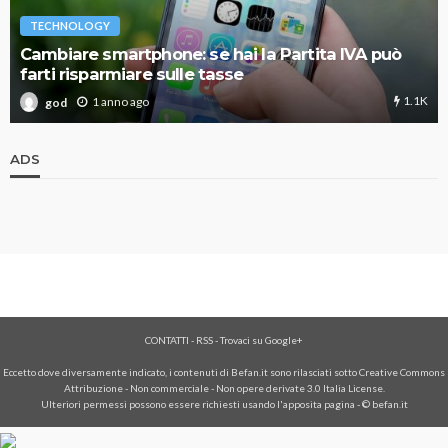
TECHNOLOGY
Cambiare smartphone: se hai la Partita IVA può
farti risparmiare sulle tasse
1.1K
1 anno ago
god
ADS
CONTATTI
-
RSS
-
Trovaci su Google+
Eccetto dove diversamente indicato, i contenuti di Befan.it sono rilasciati sotto Creative Commons
Attribuzione - Non commerciale - Non opere derivate 3.0 Italia License.
Ulteriori permessi possono essere richiesti usando l'
apposita pagina
- © befan.it