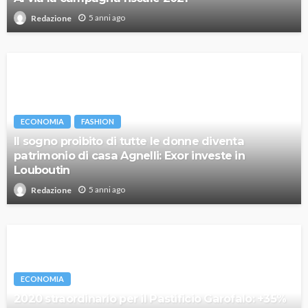
5 anni ago
Redazione
ECONOMIA
FASHION
Il sogno proibito di tutte le donne diventa
patrimonio di casa Agnelli: Exor investe in
Louboutin
5 anni ago
Redazione
ECONOMIA
2020 straordinario per il Pastificio Garofalo: +35%